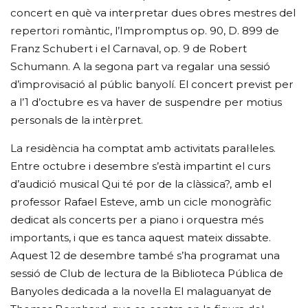
concert en què va interpretar dues obres mestres del
repertori romàntic, l’Impromptus op. 90, D. 899 de
Franz Schubert i el Carnaval, op. 9 de Robert
Schumann. A la segona part va regalar una sessió
d’improvisació al públic banyolí. El concert previst per
a l’1 d’octubre es va haver de suspendre per motius
personals de la intèrpret.
La residència ha comptat amb activitats paral·leles.
Entre octubre i desembre s’està impartint el curs
d’audició musical Qui té por de la clàssica?, amb el
professor Rafael Esteve, amb un cicle monogràfic
dedicat als concerts per a piano i orquestra més
importants, i que es tanca aquest mateix dissabte.
Aquest 12 de desembre també s’ha programat una
sessió de Club de lectura de la Biblioteca Pública de
Banyoles dedicada a la novel·la El malaguanyat de