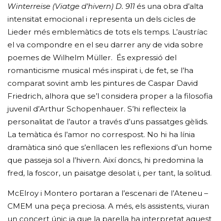
Winterreise (Viatge d’hivern) D. 911
és una obra d’alta
intensitat emocional i representa un dels cicles de
Lieder més emblemàtics de tots els temps. L’austríac
el va compondre en el seu darrer any de vida sobre
poemes de Wilhelm Müller. És expressió del
romanticisme musical més inspirat i, de fet, se l’ha
comparat sovint amb les pintures de Caspar David
Friedrich, alhora que se’l considera proper a la filosofia
juvenil d’Arthur Schopenhauer. S’hi reflecteix la
personalitat de l’autor a través d’uns passatges gèlids.
La temàtica és l’amor no correspost. No hi ha línia
dramàtica sinó que s’enllacen les reflexions d’un home
que passeja sol a l’hivern. Així doncs, hi predomina la
fred, la foscor, un paisatge desolat i, per tant, la solitud.
McElroy i Montero portaran a l’escenari de l’Ateneu –
CMEM una peça preciosa. A més, els assistents, viuran
un concert únic ja que la parella ha interpretat aquest