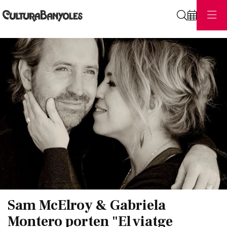
Cerca
Diapositiva 1 de 1
Sam McElroy & Gabriela
Montero porten "El viatge