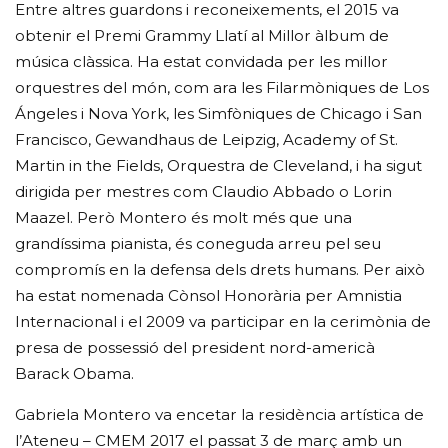
Entre altres guardons i reconeixements, el 2015 va
obtenir el Premi Grammy Llatí al Millor àlbum de
música clàssica. Ha estat convidada per les millor
orquestres del món, com ara les Filarmòniques de Los
Ángeles i Nova York, les Simfòniques de Chicago i San
Francisco, Gewandhaus de Leipzig, Academy of St.
Martin in the Fields, Orquestra de Cleveland, i ha sigut
dirigida per mestres com Claudio Abbado o Lorin
Maazel. Però Montero és molt més que una
grandíssima pianista, és coneguda arreu pel seu
compromís en la defensa dels drets humans. Per això
ha estat nomenada Cònsol Honorària per Amnistia
Internacional i el 2009 va participar en la cerimònia de
presa de possessió del president nord-americà
Barack Obama.
Gabriela Montero va encetar la residència artística de
l’Ateneu – CMEM 2017 el passat 3 de març amb un