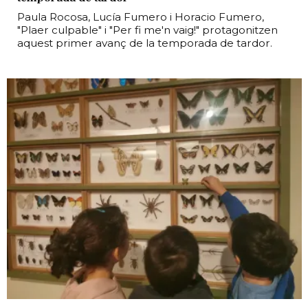
Paula Rocosa, Lucía Fumero i Horacio Fumero,
"Plaer culpable" i "Per fi me'n vaig!" protagonitzen
aquest primer avanç de la temporada de tardor.