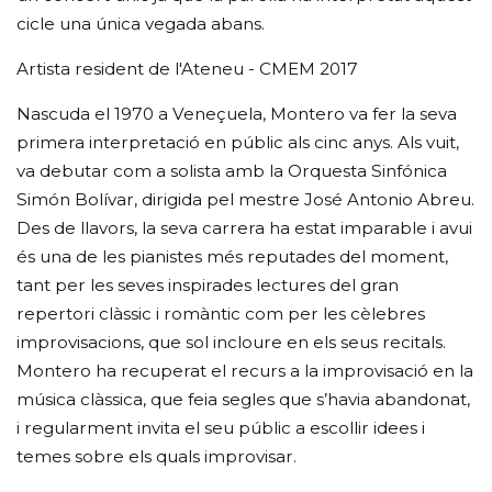
cicle una única vegada abans.
Artista resident de l'Ateneu - CMEM 2017
Nascuda el 1970 a Veneçuela, Montero va fer la seva
primera interpretació en públic als cinc anys. Als vuit,
va debutar com a solista amb la Orquesta Sinfónica
Simón Bolívar, dirigida pel mestre José Antonio Abreu.
Des de llavors, la seva carrera ha estat imparable i avui
és una de les pianistes més reputades del moment,
tant per les seves inspirades lectures del gran
repertori clàssic i romàntic com per les cèlebres
improvisacions, que sol incloure en els seus recitals.
Montero ha recuperat el recurs a la improvisació en la
música clàssica, que feia segles que s’havia abandonat,
i regularment invita el seu públic a escollir idees i
temes sobre els quals improvisar.