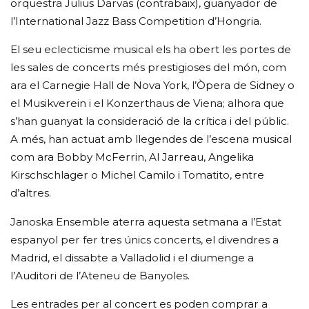
orquestra Julius Darvas (contrabaix), guanyador de
l’International Jazz Bass Competition d’Hongria.
El seu eclecticisme musical els ha obert les portes de
les sales de concerts més prestigioses del món, com
ara el Carnegie Hall de Nova York, l’Òpera de Sidney o
el Musikverein i el Konzerthaus de Viena; alhora que
s’han guanyat la consideració de la crítica i del públic.
A més, han actuat amb llegendes de l’escena musical
com ara Bobby McFerrin, Al Jarreau, Angelika
Kirschschlager o Michel Camilo i Tomatito, entre
d’altres.
Janoska Ensemble aterra aquesta setmana a l’Estat
espanyol per fer tres únics concerts, el divendres a
Madrid, el dissabte a Valladolid i el diumenge a
l’Auditori de l’Ateneu de Banyoles.
Les entrades per al concert es poden comprar a