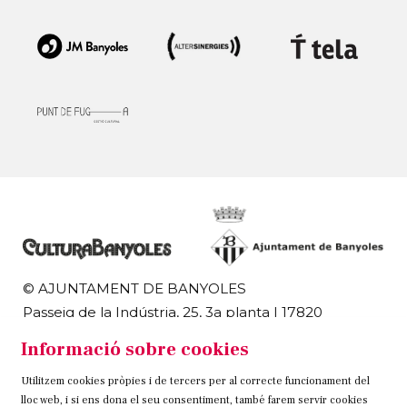
© AJUNTAMENT DE BANYOLES
Passeig de la Indústria, 25, 3a planta | 17820
Banyoles
Informació sobre cookies
972 58 18 48 | 972 57 00 50
Utilitzem cookies pròpies i de tercers per al correcte funcionament del
Sitemap
Avís Legal
Ús de Cookies
Contacteu
lloc web, i si ens dona el seu consentiment, també farem servir cookies