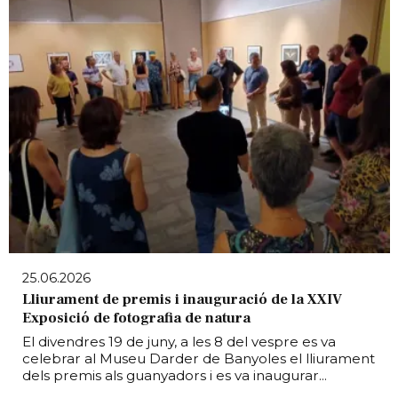
25.06.2026
Lliurament de premis i inauguració de la XXIV
Exposició de fotografia de natura
El divendres 19 de juny, a les 8 del vespre es va
celebrar al Museu Darder de Banyoles el lliurament
dels premis als guanyadors i es va inaugurar...