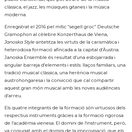
clàssica, el jazz, les músiques gitanes i la música
moderna.
Enregistrat el 2016 pel mític “segell groc” Deutsche
Gramophon al cèlebre Konzerthaus de Viena,
Janoska Style
sintetitza les virtuts de la carismàtica i
heterodoxa formació afincada a la capital d’Àustria.
Janoska Ensemble és resultat d’una esbojarrada i
singular barreja d’elements i estils: llaços familiars, una
tradició musical clàssica, una herència musical
austrohongaresa i la convicció que cal compartir
aquest gran món musical amb les noves audiències
d’arreu.
Els quatre integrants de la formació són virtuosos dels
respectius instruments gràcies a la formació rigorosa
de l’acadèmia vienesa. El domini de l’instrument, però,
va conjugat amb el domini de la improvisació, que els