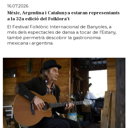
16.07.2026
Mèxic, Argentina i Catalunya estaran representants
a la 32a edició del Folklora’t
El Festival Folklòric Internacional de Banyoles, a
més dels espectacles de dansa a tocar de l’Estany,
també permetrà descobrir la gastronomia
mexicana i argentina.