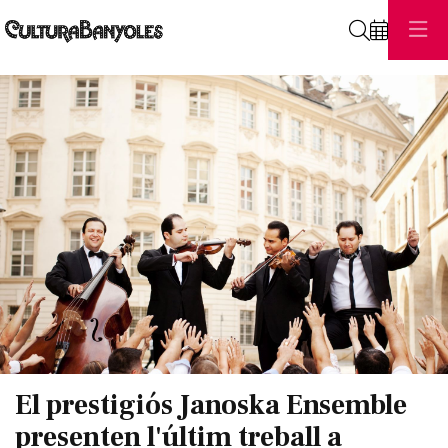
Cerca
Diapositiva 1 de 1
El prestigiós Janoska Ensemble
presenten l'últim treball a