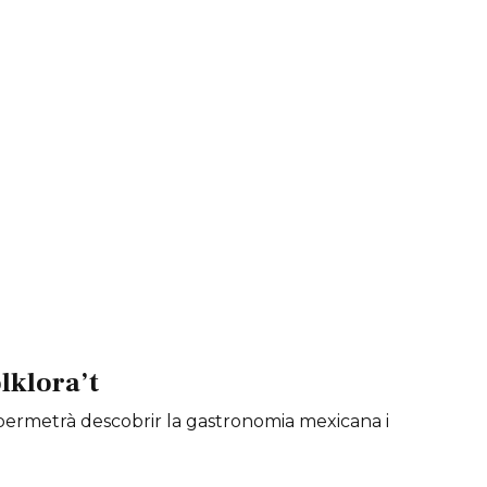
lklora’t
é permetrà descobrir la gastronomia mexicana i