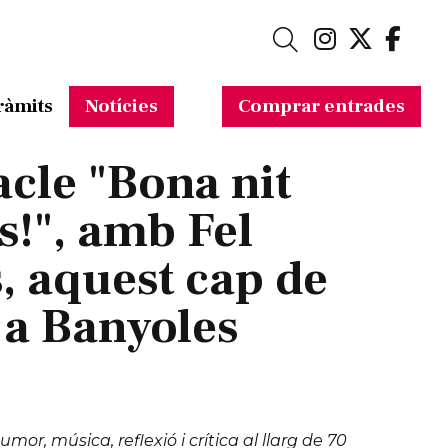
Link a in
Link a 
Link
Cerca
ràmits
Notícies
Comprar entrades
acle "Bona nit
s!", amb Fel
, aquest cap de
a Banyoles
or, música, reflexió i crítica al llarg de 70