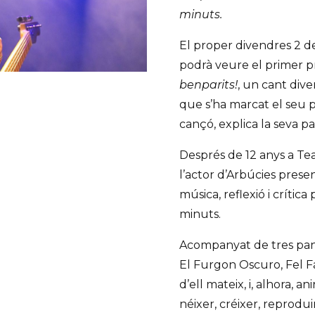
minuts.
El proper divendres 2 de
podrà veure el primer pr
benparits!
, un cant diver
que s’ha marcat el seu pr
cançó, explica la seva 
Després de 12 anys a Te
l’actor d’Arbúcies pres
música, reflexió i crítica
minuts.
Acompanyat de tres pant
El Furgon Oscuro, Fel Fa
d’ell mateix, i, alhora, an
néixer, créixer, reproduir