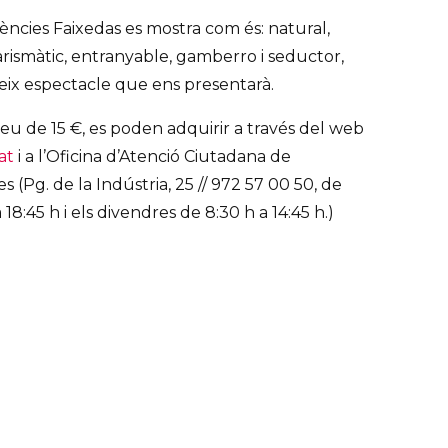
dències Faixedas es mostra com és: natural,
 carismàtic, entranyable, gamberro i seductor,
ix espectacle que ens presentarà.
eu de 15 €, es poden adquirir a través del web
at
i a l’Oficina d’Atenció Ciutadana de
 (Pg. de la Indústria, 25 // 972 57 00 50, de
 18:45 h i els divendres de 8:30 h a 14:45 h.)