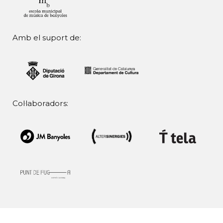
Amb el suport de:
Col·laboradors: