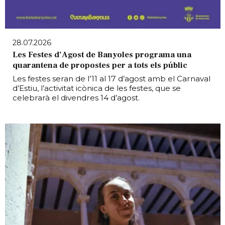
28.07.2026
Les Festes d’Agost de Banyoles programa una
quarantena de propostes per a tots els públic
Les festes seran de l’11 al 17 d’agost amb el Carnaval
d’Estiu, l’activitat icònica de les festes, que se
celebrarà el divendres 14 d’agost.