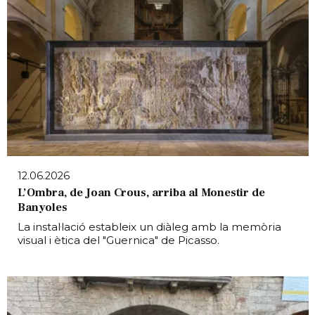
12.06.2026
L’Ombra, de Joan Crous, arriba al Monestir de
Banyoles
La instal·lació estableix un diàleg amb la memòria
visual i ètica del "Guernica" de Picasso.