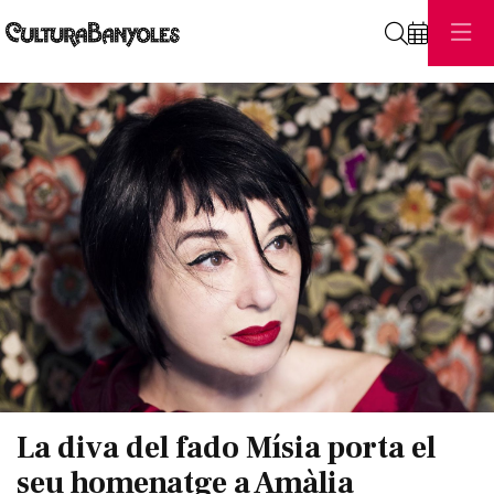
Cerca
Diapositiva 1 de 1
La diva del fado Mísia porta el
seu homenatge a Amàlia