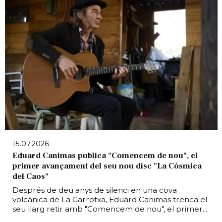
15.07.2026
Eduard Canimas publica "Comencem de nou", el
primer avançament del seu nou disc "La Còsmica
del Caos"
Després de deu anys de silenci en una cova
volcànica de La Garrotxa, Eduard Canimas trenca el
seu llarg retir amb "Comencem de nou", el primer...