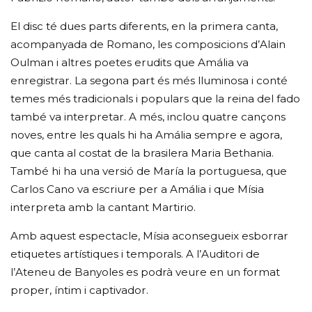
El disc té dues parts diferents, en la primera canta,
acompanyada de Romano, les composicions d’Alain
Oulman i altres poetes erudits que Amália va
enregistrar. La segona part és més lluminosa i conté
temes més tradicionals i populars que la reina del fado
també va interpretar. A més, inclou quatre cançons
noves, entre les quals hi ha Amália sempre e agora,
que canta al costat de la brasilera Maria Bethania.
També hi ha una versió de María la portuguesa, que
Carlos Cano va escriure per a Amália i que Mísia
interpreta amb la cantant Martirio.
Amb aquest espectacle, Mísia aconsegueix esborrar
etiquetes artístiques i temporals. A l’Auditori de
l’Ateneu de Banyoles es podrà veure en un format
proper, íntim i captivador.