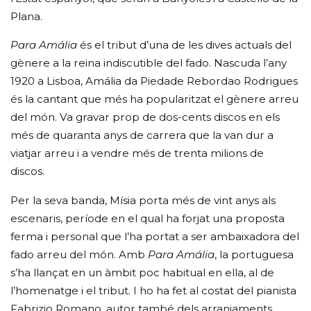
Plana.
Para Amália
és el tribut d’una de les dives actuals del
gènere a la reina indiscutible del fado. Nascuda l’any
1920 a Lisboa, Amália da Piedade Rebordao Rodrigues
és la cantant que més ha popularitzat el gènere arreu
del món. Va gravar prop de dos-cents discos en els
més de quaranta anys de carrera que la van dur a
viatjar arreu i a vendre més de trenta milions de
discos.
Per la seva banda, Mísia porta més de vint anys als
escenaris, període en el qual ha forjat una proposta
ferma i personal que l’ha portat a ser ambaixadora del
fado arreu del món. Amb
Para Amália
, la portuguesa
s’ha llançat en un àmbit poc habitual en ella, al de
l’homenatge i el tribut. I ho ha fet al costat del pianista
Fabrizio Romano, autor també dels arranjaments.