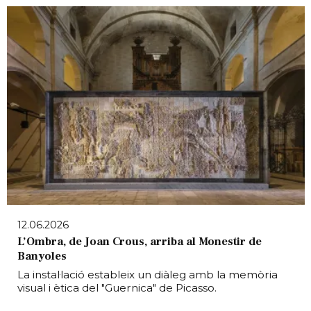
12.06.2026
L’Ombra, de Joan Crous, arriba al Monestir de
Banyoles
La instal·lació estableix un diàleg amb la memòria
visual i ètica del "Guernica" de Picasso.