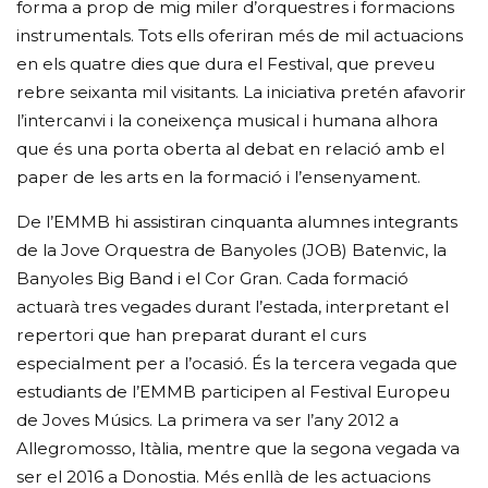
forma a prop de mig miler d’orquestres i formacions
instrumentals. Tots ells oferiran més de mil actuacions
en els quatre dies que dura el Festival, que preveu
rebre seixanta mil visitants. La iniciativa pretén afavorir
l’intercanvi i la coneixença musical i humana alhora
que és una porta oberta al debat en relació amb el
paper de les arts en la formació i l’ensenyament.
De l’EMMB hi assistiran cinquanta alumnes integrants
de la Jove Orquestra de Banyoles (JOB) Batenvic, la
Banyoles Big Band i el Cor Gran. Cada formació
actuarà tres vegades durant l’estada, interpretant el
repertori que han preparat durant el curs
especialment per a l’ocasió. És la tercera vegada que
estudiants de l’EMMB participen al Festival Europeu
de Joves Músics. La primera va ser l’any 2012 a
Allegromosso, Itàlia, mentre que la segona vegada va
ser el 2016 a Donostia. Més enllà de les actuacions