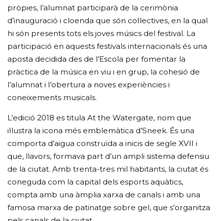
pròpies, l’alumnat participarà de la cerimònia
d’inauguració i cloenda que són col·lectives, en la qual
hi són presents tots els joves músics del festival. La
participació en aquests festivals internacionals és una
aposta decidida des de l’Escola per fomentar la
pràctica de la música en viu i en grup, la cohesió de
l’alumnat i l’obertura a noves experiències i
coneixements musicals.
L’edició 2018 es titula At the Watergate, nom que
il·lustra la icona més emblemàtica d’Sneek. És una
comporta d’aigua construïda a inicis de segle XVII i
que, llavors, formava part d’un ampli sistema defensiu
de la ciutat. Amb trenta-tres mil habitants, la ciutat és
coneguda com la capital dels esports aquàtics,
compta amb una àmplia xarxa de canals i amb una
famosa marxa de patinatge sobre gel, que s’organitza
pels canals de la ciutat.