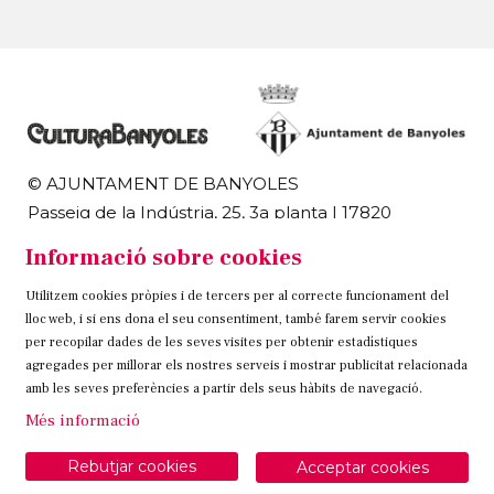
© AJUNTAMENT DE BANYOLES
Passeig de la Indústria, 25, 3a planta | 17820
Banyoles
Informació sobre cookies
972 58 18 48 | 972 57 00 50
Utilitzem cookies pròpies i de tercers per al correcte funcionament del
Sitemap
Avís Legal
Ús de Cookies
Contacteu
lloc web, i si ens dona el seu consentiment, també farem servir cookies
per recopilar dades de les seves visites per obtenir estadístiques
Link a instagram
Link a twitter
Link a facebook
agregades per millorar els nostres serveis i mostrar publicitat relacionada
amb les seves preferències a partir dels seus hàbits de navegació.
Més informació
Rebutjar cookies
Acceptar cookies