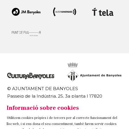
© AJUNTAMENT DE BANYOLES
Passeig de la Indústria, 25, 3a planta | 17820
Banyoles
Informació sobre cookies
972 58 18 48 | 972 57 00 50
Utilitzem cookies pròpies i de tercers per al correcte funcionament del
Sitemap
Avís Legal
Ús de Cookies
Contacteu
lloc web, i si ens dona el seu consentiment, també farem servir cookies