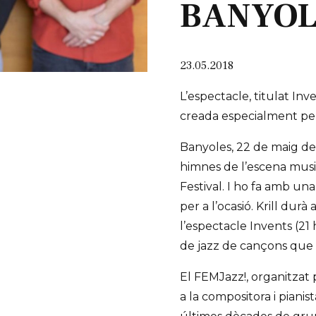
BANYOL
23.05.2018
L’espectacle, titulat In
creada especialment per 
Banyoles, 22 de maig de
himnes de l’escena music
Festival. I ho fa amb u
per a l’ocasió. Krill durà
l’espectacle Invents (21
de jazz de cançons que 
El FEMJazz!, organitzat
a la compositora i pianis