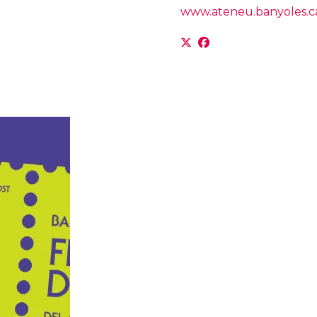
www.ateneu.banyoles.c