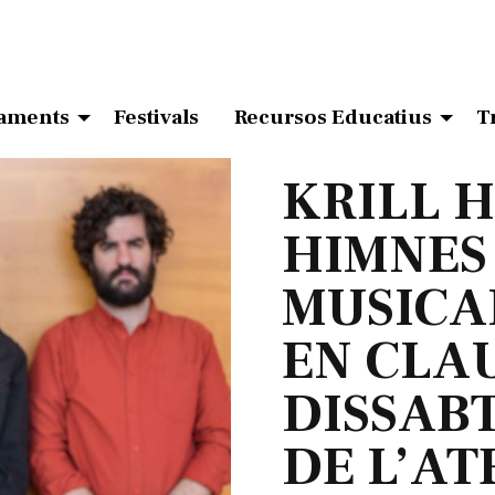
aments
Festivals
Recursos Educatius
T
KRILL 
HIMNES
MUSICA
EN CLAU
DISSABT
DE L’AT