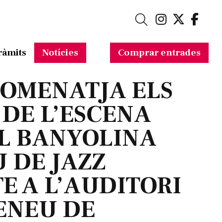
Link a in
Link a 
Link
Cerca
ràmits
Notícies
Comprar entrades
HOMENATJA ELS
 DE L’ESCENA
L BANYOLINA
 DE JAZZ
E A L’AUDITORI
ENEU DE