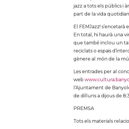
jazz a tots els públics i
part de la vida quotidian
El FEMJazz! s’encetarà e
En total, hi haurà una vi
que també inclou un tal
reciclats o espais d’inter
gènere al món de la mús
Les entrades per al con
web
www.cultura.banyo
l’Ajuntament de Banyoles 
de dilluns a dijous de 8:3
PREMSA
Tots els materials relaci