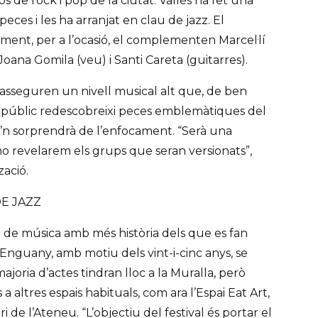
 de rock i pop de la ciutat. Vallès ha fet una
peces i les ha arranjat en clau de jazz. El
ment, per a l’ocasió, el complementen Marcel·lí
, Joana Gomila (veu) i Santi Careta (guitarres).
 asseguren un nivell musical alt que, de ben
 públic redescobreixi peces emblemàtiques del
e’n sorprendrà de l’enfocament. “Serà una
no revelarem els grups que seran versionats”,
zació.
E JAZZ
al de música amb més història dels que es fan
Enguany, amb motiu dels vint-i-cinc anys, se
majoria d’actes tindran lloc a la Muralla, però
 altres espais habituals, com ara l’Espai Eat Art,
ri de l’Ateneu. “L’objectiu del festival és portar el