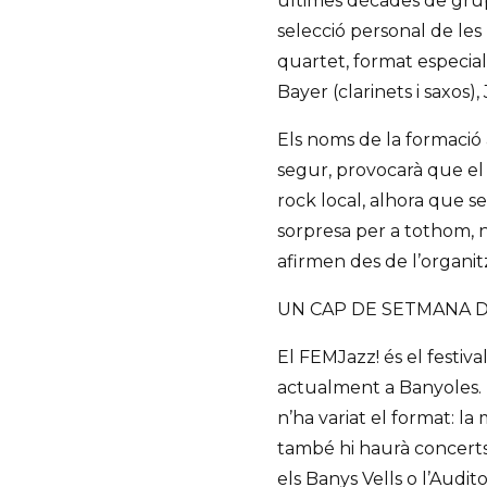
últimes dècades de grups
selecció personal de les 
quartet, format especial
Bayer (clarinets i saxos)
Els noms de la formació
segur, provocarà que el
rock local, alhora que s
sorpresa per a tothom, 
afirmen des de l’organit
UN CAP DE SETMANA D
El FEMJazz! és el festiv
actualment a Banyoles. 
n’ha variat el format: la 
també hi haurà concerts a
els Banys Vells o l’Audito