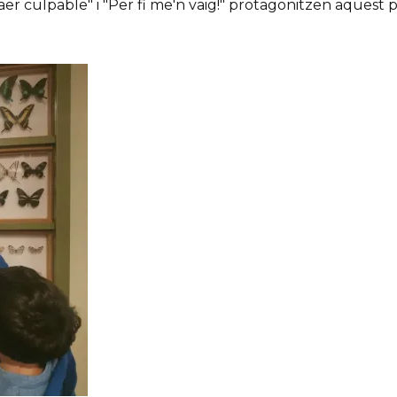
er culpable" i "Per fi me'n vaig!" protagonitzen aquest 