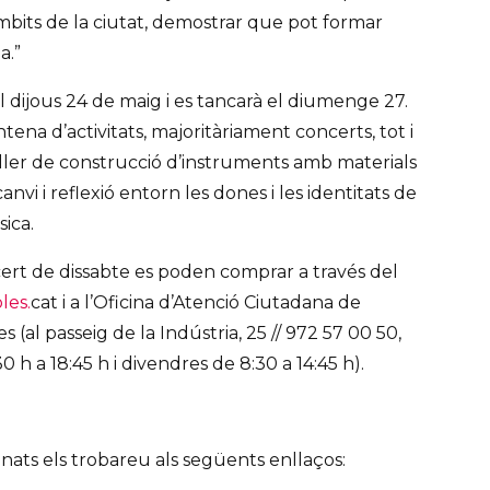
 àmbits de la ciutat, demostrar que pot formar
a.”
l dijous 24 de maig i es tancarà el diumenge 27.
ntena d’activitats, majoritàriament concerts, tot i
ler de construcció d’instruments amb materials
canvi i reflexió entorn les dones i les identitats de
ica.
cert de dissabte es poden comprar a través del
les.
cat i a l’Oficina d’Atenció Ciutadana de
(al passeig de la Indústria, 25 // 972 57 00 50,
0 h a 18:45 h i divendres de 8:30 a 14:45 h).
onats els trobareu als següents enllaços: