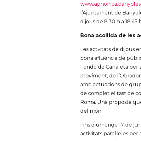
www.aphonica.banyoles
l’Ajuntament de Banyoles
dijous de 8:30 h a 18:45 h
Bona acollida de les a
Les actvitats de dijous
bona afluència de públi
Fondo de Canaleta per as
moviment
, de l’Obrador
amb actuacions de grups 
de complet el tast de con
Roma. Una proposta que v
del món.
Fins diumenge 17 de juny
activitats paral·leles per 