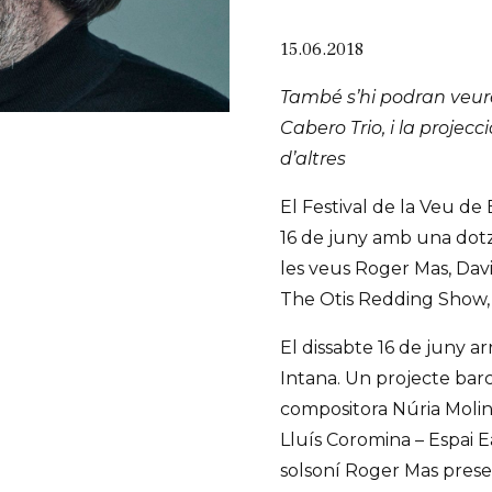
15.06.2018
També s’hi podran veure
Cabero Trio, i la projec
d’altres
El Festival de la Veu de
16 de juny amb una dotz
les veus Roger Mas, Dav
The Otis Redding Show, 
El dissabte 16 de juny 
Intana. Un projecte barce
compositora Núria Molin
Lluís Coromina – Espai Eat
solsoní Roger Mas presen