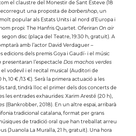
 com el claustre del Monestir de Sant Esteve (18
el recorregut una proposta de
barbershop
, un
molt popular als Estats Units i al nord d’Europa i
 nom propi: The Hanfris Quartet. Oferiran
On air
 segon disc (plaça del Teatre, 19:30 h, gratuït). A
 comptarà amb l’actor David Verdaguer –
 edicions dels premis Goya i Gaudí- i el músic
 presentaran l’espectacle
Dos machos verdes
, el vodevil i el recital musical (Auditori de
h, 10 € /13 €). Serà la primera actuació a les
 tard, tindrà lloc el primer dels dos concerts de
es les entrades exhaurides: Xarim Aresté (20 h),
ies
(Bankrobber, 2018). En un altre espai, arribarà
ifonia tradicional catalana, format per grans
músiques de tradició oral que han treballat arreu
us (Juanola La Muralla, 21 h, gratuït). Una hora