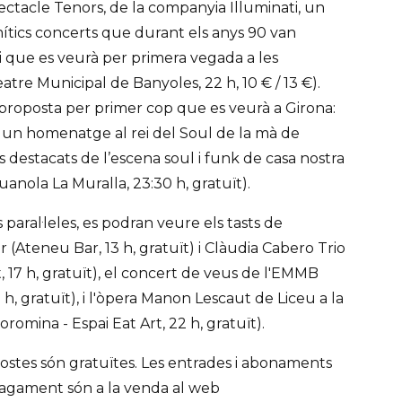
pectacle Tenors, de la companyia Illuminati, un
mítics concerts que durant els anys 90 van
i que es veurà per primera vegada a les
tre Municipal de Banyoles, 22 h, 10 € / 13 €).
a proposta per primer cop que es veurà a Girona:
un homenatge al rei del Soul de la mà de
s destacats de l’escena soul i funk de casa nostra
Juanola La Muralla, 23:30 h, gratuït).
s paral·leles, es podran veure els tasts de
 (Ateneu Bar, 13 h, gratuït) i Clàudia Cabero Trio
, 17 h, gratuït), el concert de veus de l'EMMB
5 h, gratuït), i l'òpera Manon Lescaut de Liceu a la
romina - Espai Eat Art, 22 h, gratuït).
ostes són gratuïtes. Les entrades i abonaments
pagament són a la venda al web