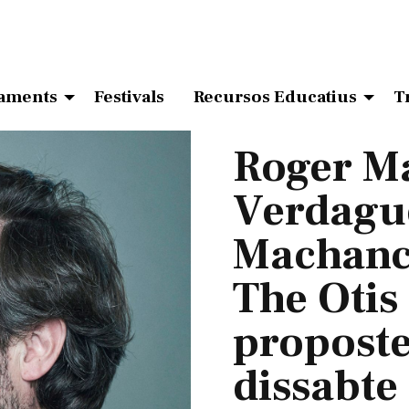
aments
Festivals
Recursos Educatius
T
Roger Ma
Verdague
Machanco
The Otis
proposte
dissabte