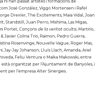
a hi han passat artistes i formacions de
com José González, Viggo Mortensen i Rafel
Jorge Drexler, The Excitements, Maïa Vidal, Joan
t, Standstill, Juan Perro, Mishima, Las Migas,
mi Portet,
Cançons de la veritat oculta
, Martirio,
 & Javier Colina Trio, Raimon, Pedro Guerra,
stina Rosenvinge, Nouvelle Vague, Roger Mas,
ini, Jay-Jay Johanson, Lluís Llach, Amanda, Ariel
 Poveda, Feliu Ventura o Maika Makowski, entre
al està organitzat per l’Ajuntament de Banyoles, i
ent per l’empresa Alter Sinergies.