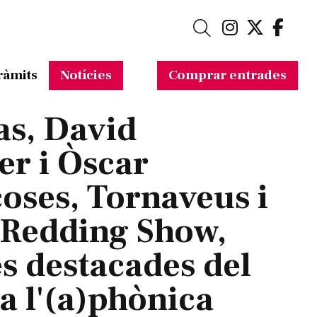
Link a in
Link a 
Link
Cerca
ràmits
Notícies
Comprar entrades
s, David
r i Òscar
ses, Tornaveus i
 Redding Show,
s destacades del
 a l'(a)phònica