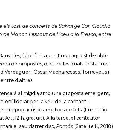
 els tast de concerts de Salvatge Cor, Clàudia
ció de Manon Lescaut de Liceu a la Fresca, entre
 Banyoles, (a)phònica, continua aquest dissabte
ena de propostes, d’entre les quals destaquen
id Verdaguer i Òscar Machancoses, Tornaveus i
entre d’altres.
arrencarà al migdia amb una proposta emergent,
loní liderat per la veu de la cantant i
er, de pop acústic amb tocs de folk (Fundació
 Art, 12 h, gratuït). A la tarda, el cantautor
tarà el seu darrer disc,
Parnàs
(Satélite K, 2018)