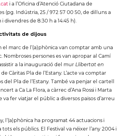
.cat
i a l’Oficina d’Atenció Ciutadana de
 (pg. Indústria, 25 / 972 57 00 50, de dilluns a
 i divendres de 8:30 h a 14:45 h).
ctivitats de dijous
 en el marc de l’(a)phònica van comptar amb una
c. Nombroses persones es van apropar al Camí
sistir a la inauguració del mur
Llibertat en
 de Càritas Pla de l’Estany. L’acte va comptar
del Pla de l’Estany. També va penjar el cartell
cert a Ca La Flora, a càrrec d’Ana Rossi i Marta
a fer viatjar el públic a diversos països d’arreu
, l’(a)phònica ha programat 44 actuacions i
a tots els públics. El Festival va néixer l’any 2004 i