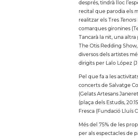
després, tindrà lloc l’es
recital que parodia els 
realitzar els Tres
Tenors
comarques gironines (Tea
Tancarà la nit, una altr
The Otis Redding Show, 
diversos dels artistes mé
dirigits per Lalo López (
Pel que fa a les activitat
concerts de Salvatge Cor
(Gelats Artesans Janeret
(plaça dels Estudis, 20:1
Fresca (Fundació Lluís Co
Més del 75% de les prop
per als espectacles de 