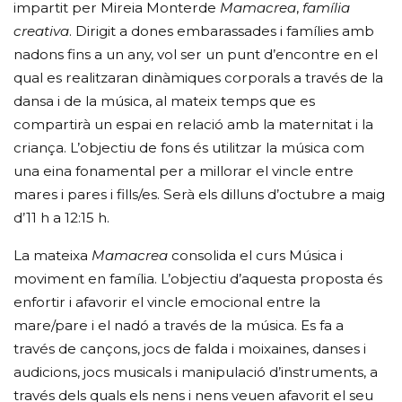
impartit per Mireia Monterde
Mamacrea
,
família
creativa
. Dirigit a dones embarassades i famílies amb
nadons fins a un any, vol ser un punt d’encontre en el
qual es realitzaran dinàmiques corporals a través de la
dansa i de la música, al mateix temps que es
compartirà un espai en relació amb la maternitat i la
criança. L’objectiu de fons és utilitzar la música com
una eina fonamental per a millorar el vincle entre
mares i pares i fills/es. Serà els dilluns d’octubre a maig
d’11 h a 12:15 h.
La mateixa
Mamacrea
consolida el curs Música i
moviment en família. L’objectiu d’aquesta proposta és
enfortir i afavorir el vincle emocional entre la
mare/pare i el nadó a través de la música. Es fa a
través de cançons, jocs de falda i moixaines, danses i
audicions, jocs musicals i manipulació d’instruments, a
través dels quals els nens i nens veuen afavorit el seu