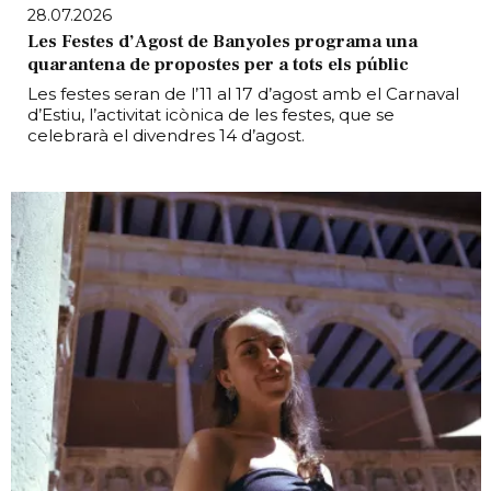
28.07.2026
Les Festes d’Agost de Banyoles programa una
quarantena de propostes per a tots els públic
Les festes seran de l’11 al 17 d’agost amb el Carnaval
d’Estiu, l’activitat icònica de les festes, que se
celebrarà el divendres 14 d’agost.