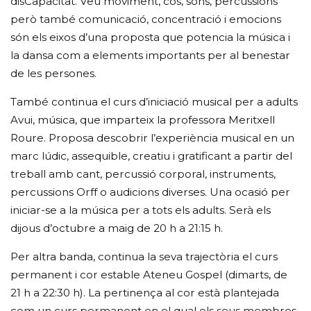
disCapacitat. Veu moviment, cos, sons, percussions
però també comunicació, concentració i emocions
són els eixos d’una proposta que potencia la música i
la dansa com a elements importants per al benestar
de les persones.
També continua el curs d’iniciació musical per a adults
Avui, música, que imparteix la professora Meritxell
Roure. Proposa descobrir l’experiència musical en un
marc lúdic, assequible, creatiu i gratificant a partir del
treball amb cant, percussió corporal, instruments,
percussions Orff o audicions diverses. Una ocasió per
iniciar-se a la música per a tots els adults. Serà els
dijous d’octubre a maig de 20 h a 21:15 h.
Per altra banda, continua la seva trajectòria el curs
permanent i cor estable Ateneu Gospel (dimarts, de
21 h a 22:30 h). La pertinença al cor està plantejada
com un curs permanent en el qual els seus membres