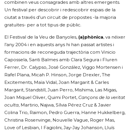
combinen veus consagrades amb altres emergents.
Un festival per descobrir i redescobrir espais de la
ciutat a través d’un circuit de propostes -la majoria
gratuïtes- per a tot tipus de públic.
El Festival de la Veu de Banyoles,
(a)phònica
, va néixer
l’any 2004 i en aquests anys hi han passat artistes i
formacions de reconeguda trajectòria com Vinicio
Capossela, Santi Balmes amb Clara Segura i Fluren
Ferrer, Dr. Calypso, José González, Viggo Mortensen i
Rafel Plana, Micah P. Hinson, Jorge Drexler, The
Excitements, Maïa Vidal, Joan Margarit & Carles
Margarit, Standstill, Juan Perro, Mishima, Las Migas,
Joan Miquel Oliver, Quimi Portet,
Cançons de la veritat
oculta
, Martirio, Najwa, Sílvia Pérez Cruz & Javier
Colina Trio, Raimon, Pedro Guerra, Hanne Hukkelberg,
Christina Rosenvinge, Nouvelle Vague, Roger Mas,
Love of Lesbian, I Fagiolini, Jay-Jay Johanson, Lluís