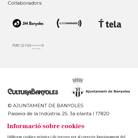
Col·laboradors:
© AJUNTAMENT DE BANYOLES
Passeig de la Indústria, 25, 3a planta | 17820
Banyoles
Informació sobre cookies
972 58 18 48 | 972 57 00 50
Utilitzem cookies pròpies i de tercers per al correcte funcionament del