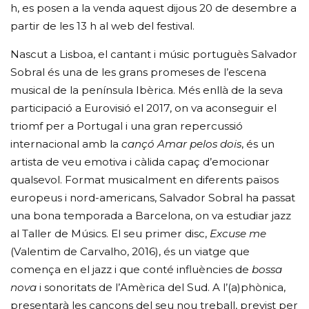
h, es posen a la venda aquest dijous 20 de desembre a
partir de les 13 h al web del festival.
Nascut a Lisboa, el cantant i músic portuguès Salvador
Sobral és una de les grans promeses de l’escena
musical de la península Ibèrica. Més enllà de la seva
participació a Eurovisió el 2017, on va aconseguir el
triomf per a Portugal i una gran repercussió
internacional amb la
cançó Amar pelos dois
, és un
artista de veu emotiva i càlida capaç d’emocionar
qualsevol. Format musicalment en diferents països
europeus i nord-americans, Salvador Sobral ha passat
una bona temporada a Barcelona, on va estudiar jazz
al Taller de Músics. El seu primer disc,
Excuse me
(Valentim de Carvalho, 2016), és un viatge que
comença en el jazz i que conté influències de
bossa
nova
i sonoritats de l’Amèrica del Sud. A l’(a)phònica,
presentarà les cançons del seu nou treball, previst per