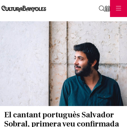
Cerca
Diapositiva 1 de 1
El cantant portuguès Salvador
Sobral, primera veu confirmada