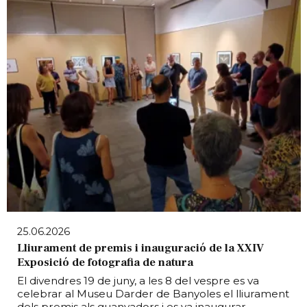
25.06.2026
Lliurament de premis i inauguració de la XXIV
Exposició de fotografia de natura
El divendres 19 de juny, a les 8 del vespre es va
celebrar al Museu Darder de Banyoles el lliurament
dels premis als guanyadors i es va inaugurar...