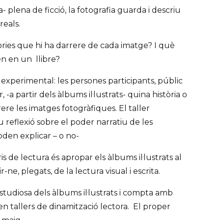
a- plena de ficció, la fotografia guarda i descriu
eals.
òries que hi ha darrere de cada imatge? I què
en en un llibre?
s experimental: les persones participants, públic
, -a partir dels àlbums il·lustrats- quina història o
ere les imatges fotogràfiques. El taller
reflexió sobre el poder narratiu de les
oden explicar – o no-
is de lectura és apropar els àlbums il·lustrats al
-ne, plegats, de la lectura visual i escrita.
tudiosa dels àlbums il·lustrats i compta amb
n tallers de dinamització lectora. El proper