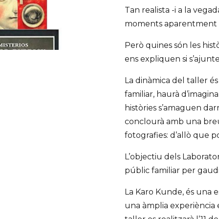
Tan realista -i a la vegad
moments aparentment r
Però quines són les hist
ens expliquen si s’ajunt
La dinàmica del taller é
familiar, haurà d’imaginar
històries s’amaguen darr
conclourà amb una breu 
fotografies: d’allò que p
L’objectiu dels Laborator
públic familiar per gaudir
La Karo Kunde, és una es
una àmplia experiència e