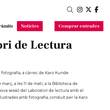
Link a in
Link a 
Link
Cerca
ràmits
Notícies
Comprar entrades
ri de Lectura
mb fotografia, a càrrec de Karo Kunde
 març, a les 11 de matí, a la Biblioteca de
ova sessió del Laboratori de lectura amb el
 il·lustrades amb fotografia, conduït per la Karo