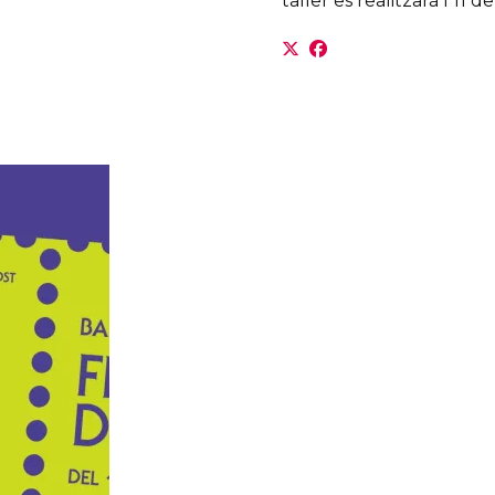
taller es realitzarà l’11 d