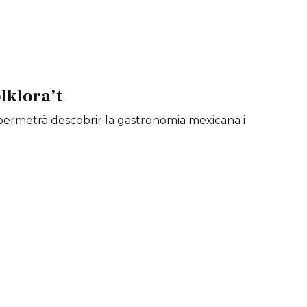
lklora’t
é permetrà descobrir la gastronomia mexicana i