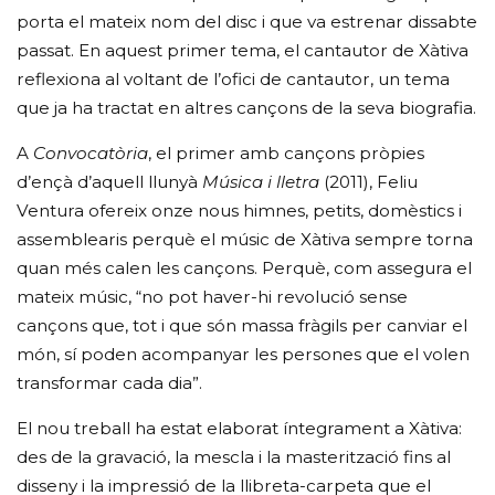
porta el mateix nom del disc i que va estrenar dissabte
passat. En aquest primer tema, el cantautor de Xàtiva
reflexiona al voltant de l’ofici de cantautor, un tema
que ja ha tractat en altres cançons de la seva biografia.
A
Convocatòria
, el primer amb cançons pròpies
d’ençà d’aquell llunyà
Música i lletra
(2011), Feliu
Ventura ofereix onze nous himnes, petits, domèstics i
assemblearis perquè el músic de Xàtiva sempre torna
quan més calen les cançons. Perquè, com assegura el
mateix músic, “no pot haver-hi revolució sense
cançons que, tot i que són massa fràgils per canviar el
món, sí poden acompanyar les persones que el volen
transformar cada dia”.
El nou treball ha estat elaborat íntegrament a Xàtiva:
des de la gravació, la mescla i la masterització fins al
disseny i la impressió de la llibreta-carpeta que el