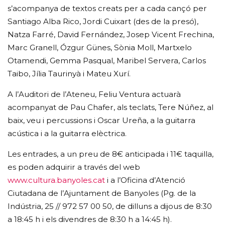
s’acompanya de textos creats per a cada cançó per
Santiago Alba Rico, Jordi Cuixart (des de la presó),
Natza Farré, David Fernández, Josep Vicent Frechina,
Marc Granell, Ózgur Günes, Sònia Moll, Martxelo
Otamendi, Gemma Pasqual, Maribel Servera, Carlos
Taibo, Jília Taurinyà i Mateu Xurí.
A l’Auditori de l’Ateneu, Feliu Ventura actuarà
acompanyat de Pau Chafer, als teclats, Tere Núñez, al
baix, veu i percussions i Oscar Ureña, a la guitarra
acústica i a la guitarra elèctrica.
Les entrades, a un preu de 8€ anticipada i 11€ taquilla,
es poden adquirir a través del web
www.cultura.banyoles.cat
i a l’Oficina d’Atenció
Ciutadana de l’Ajuntament de Banyoles (Pg. de la
Indústria, 25 // 972 57 00 50, de dilluns a dijous de 8:30
a 18:45 h i els divendres de 8:30 h a 14:45 h).