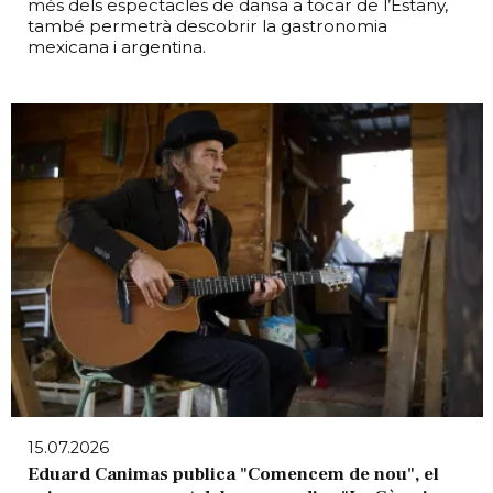
més dels espectacles de dansa a tocar de l’Estany,
també permetrà descobrir la gastronomia
mexicana i argentina.
15.07.2026
Eduard Canimas publica "Comencem de nou", el