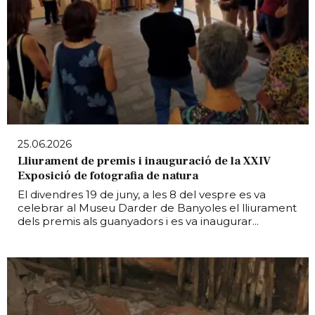
25.06.2026
Lliurament de premis i inauguració de la XXIV
Exposició de fotografia de natura
El divendres 19 de juny, a les 8 del vespre es va
celebrar al Museu Darder de Banyoles el lliurament
dels premis als guanyadors i es va inaugurar...