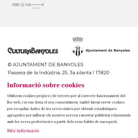
© AJUNTAMENT DE BANYOLES
Passeig de la Indústria, 25, 3a planta | 17820
Banyoles
Informació sobre cookies
972 58 18 48 | 972 57 00 50
Utilitzem cookies pròpies i de tercers per al correcte funcionament del
Sitemap
Avís Legal
Ús de Cookies
Contacteu
lloc web, i si ens dona el seu consentiment, també farem servir cookies
per recopilar dades de les seves visites per obtenir estadístiques
Link a instagram
Link a twitter
Link a facebook
agregades per millorar els nostres serveis i mostrar publicitat relacionada
amb les seves preferències a partir dels seus hàbits de navegació.
Més informació