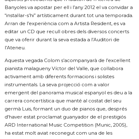
Banyoles va apostar per ell i l’any 2012 el va convidar a
“instal·lar-s’hi” artísticament durant tot una temporada.
Arran de l’experiència com a Artista Resident, es va
editar un CD que recull obres dels diversos concerts
que va oferir durant la seva estada a l’Auditori de
l’Ateneu.
Aquesta vegada Colom s’acompanyarà de l’excel·lent
pianista malagueny Víctor del Valle, que col·labora
activament amb diferents formacions i solistes
instrumentals. La seva projecció com a valor
emergent del panorama musical espanyol es deu a la
carrera concertística que manté al costat del seu
germà Luis, formant un duo de pianos que, després
d'haver estat proclamat guanyador de el prestigiós
ARD International Music Competition (Munic, 2005),
ha estat molt aviat reconegut com una de les