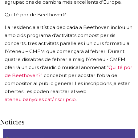
agrupacions de cambra més excel·lents d'Europa.
Qui té por de Beethoven?
La residència artística dedicada a Beethoven inclou un
ambiciós programa d’activitats compost per sis
concerts, tres activitats paral·leles i un curs formatiu a
l’Ateneu – CMEM que començarà al febrer. Durant
quatre dissabtes de febrer a maig l’Ateneu - CMEM
oferirà un curs d’audició musical anomenat “
Qui té por
de Beethoven?”
concebut per acostar l’obra del
compositor al públic general. Les inscripcions ja estan
obertes i es poden realitzar al web
ateneu.banyoles.cat/inscripcio
.
Notícies