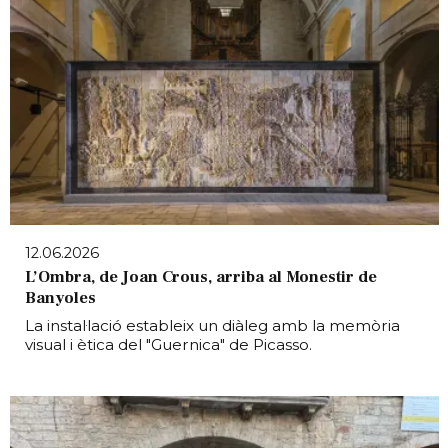
12.06.2026
L’Ombra, de Joan Crous, arriba al Monestir de
Banyoles
La instal·lació estableix un diàleg amb la memòria
visual i ètica del "Guernica" de Picasso.