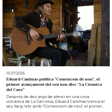
15.07.2026
Eduard Canimas publica "Comencem de nou", el
primer avançament del seu nou disc "La Còsmica
del Caos"
Després de deu anys de silenci en una cova
volcànica de La Garrotxa, Eduard Canimas trenca el
seu llarg retir amb "Comencem de nou", el primer...