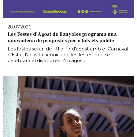
28.07.2026
Les Festes d’Agost de Banyoles programa una
quarantena de propostes per a tots els públic
Les festes seran de l’11 al 17 d’agost amb el Carnaval
d’Estiu, l’activitat icònica de les festes, que se
celebrarà el divendres 14 d’agost.