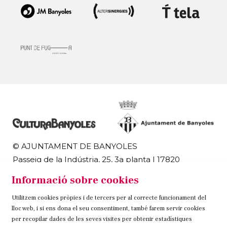
© AJUNTAMENT DE BANYOLES
Passeig de la Indústria, 25, 3a planta | 17820
Banyoles
Informació sobre cookies
972 58 18 48 | 972 57 00 50
Utilitzem cookies pròpies i de tercers per al correcte funcionament del
Sitemap
Avís Legal
Ús de Cookies
Contacteu
lloc web, i si ens dona el seu consentiment, també farem servir cookies
per recopilar dades de les seves visites per obtenir estadístiques