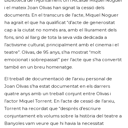
biblioteca de l’Ajuntament on l’Alcalde Miquel Noguer
i el mateix Joan Olivas han signat la cessió dels
documents. En el transcurs de l’acte, Miquel Noguer
ha agraït el que ha qualificat “d’acte de generositat
cap a la ciutat no només ara, amb el lliurament dels
fons, sinó al llarg de tota la seva vida dedicada a
l’activisme cultural, principalment amb el cinema i el
teatre”. Olivas, de 95 anys, s’ha mostrat “molt
emocionat i sobrepassat” per l’acte que s’ha convertit
també en un breu homenatge.
El treball de documentació de l’arxiu personal de
Joan Olivas s’ha estat documentat en els darrers
quatre anys amb un treball conjunt entre Olivas i
l’actor Miquel Torrent. En l’acte de cessió de l’arxiu,
Torrent ha recordat que “després d’escriure
conjuntament els volums sobre la història del teatre a
Banyoles vam veure que hi havia la necessitat