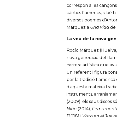
correspon a les cançons r
càntics flamencs, si bé
diversos poemes d’Anton
Márquez a
Una vida de
La veu de la nova gen
Rocío Márquez (Huelva, 1
nova generació del flam
carrera artística que av
un referent i figura con
per la tradició flamenca 
d’aquesta mateixa tradi
instruments, arranjaments
(2009), els seus discos 
Niño
(2014)
, Firmamen
(2018) i
Visto en el Juev