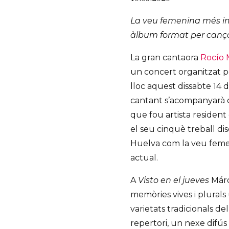
La veu femenina més im
àlbum format per cançon
La gran cantaora
Rocío
un concert organitzat p
lloc aquest dissabte 14 d
cantant s’acompanyarà d
que fou artista residen
el seu cinquè treball d
Huelva com la veu femen
actual.
A
Visto en el jueves
Márq
memòries vives i plurals 
varietats tradicionals de
repertori, un nexe difús