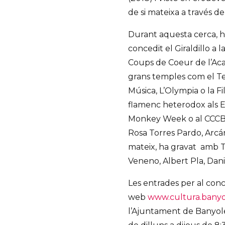
de si mateixa a través de
Durant aquesta cerca, ha 
concedit el Giraldillo a l
Coups de Coeur de l’Aca
grans temples com el Tea
Música, L’Olympia o la 
flamenc heterodox als E
Monkey Week o al CCCB i
Rosa Torres Pardo, Arcá
mateix, ha gravat amb 
Veneno, Albert Pla, Dan
Les entrades per al con
web
www.cultura.banyo
l’Ajuntament de Banyoles 