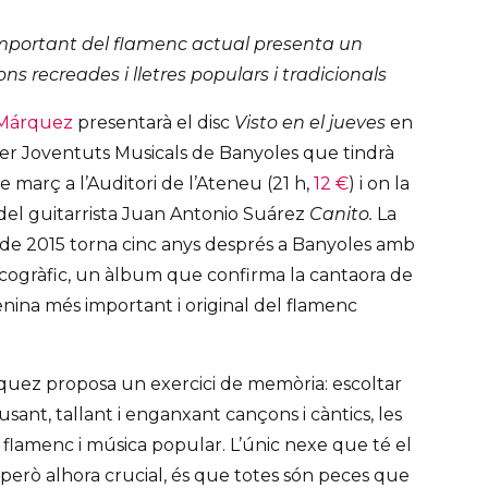
portant del flamenc actual presenta un
s recreades i lletres populars i tradicionals
 Márquez
presentarà el disc
Visto en el jueves
en
er Joventuts Musicals de Banyoles que tindrà
e març a l’Auditori de l’Ateneu (21 h,
12 €
) i on la
el guitarrista Juan Antonio Suárez
Canito.
La
t de 2015 torna cinc anys després a Banyoles amb
iscogràfic, un àlbum que confirma la cantaora de
ina més important i original del flamenc
uez proposa un exercici de memòria: escoltar
usant, tallant i enganxant cançons i càntics, les
l flamenc i música popular. L’únic nexe que té el
 però alhora crucial, és que totes són peces que