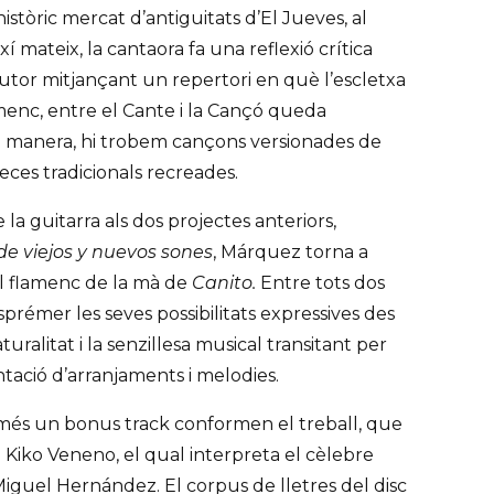
istòric mercat d’antiguitats d’El Jueves, al
ixí mateix, la cantaora fa una reflexió crítica
utor mitjançant un repertori en què l’escletxa
amenc, entre el Cante i la Cançó queda
a manera, hi trobem cançons versionades de
peces tradicionals recreades.
la guitarra als dos projectes anteriors,
de viejos y nuevos sones
, Márquez torna a
l flamenc de la mà de
Canito.
Entre tots dos
prémer les seves possibilitats expressives des
uralitat i la senzillesa musical transitant per
ació d’arranjaments i melodies.
 més un bonus track conformen el treball, que
e Kiko Veneno, el qual interpreta el cèlebre
iguel Hernández. El corpus de lletres del disc