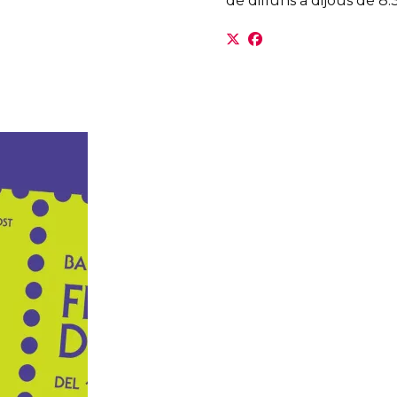
de dilluns a dijous de 8:3