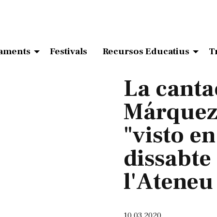
aments
Festivals
Recursos Educatius
T
La canta
Márquez 
"visto en
dissabte 
l'Ateneu
10.03.2020