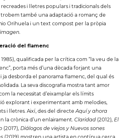
ecreades i lletres populars i tradicionals dels
 hi trobem també una adaptació a romanç de
io Orihuela i un text compost per la pròpia
 imagen.
eració del flamenc
985), qualificada per la crítica com “la veu de la
enc”, porta més d’una dècada forjant una
ui ja desborda el panorama flamenc, del qual és
solidada. La seva discografia mostra tant amor
com la necessitat d’eixamplar els límits
ció explorant i experimentant amb melodies,
 i lletres. Així, des del directe
Aquí y ahora
són la crònica d’un enlairament.
Claridad
(2012)
, El
to
(2017)
, Diálogos de viejos y Nuevos sones
es
(2019) mostren una artista en contínua cerca