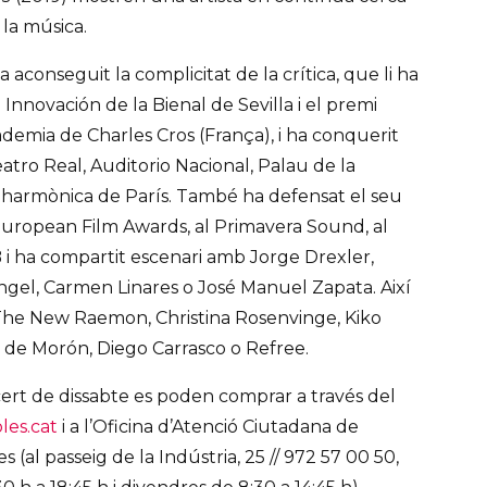
 la música.
aconseguit la complicitat de la crítica, que li ha
a Innovación de la Bienal de Sevilla i el premi
demia de Charles Cros (França), i ha conquerit
tro Real, Auditorio Nacional, Palau de la
Filharmònica de París. També ha defensat el seu
uropean Film Awards, al Primavera Sound, al
 ha compartit escenari amb Jorge Drexler,
ngel, Carmen Linares o José Manuel Zapata. Així
The New Raemon, Christina Rosenvinge, Kiko
i de Morón, Diego Carrasco o Refree.
cert de dissabte es poden comprar a través del
les.cat
i a l’Oficina d’Atenció Ciutadana de
(al passeig de la Indústria, 25 // 972 57 00 50,