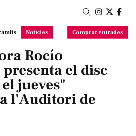
Link a in
Link a 
Link
Cerca
ràmits
Notícies
Comprar entrades
ora Rocío
presenta el disc
 el jueves"
a l'Auditori de