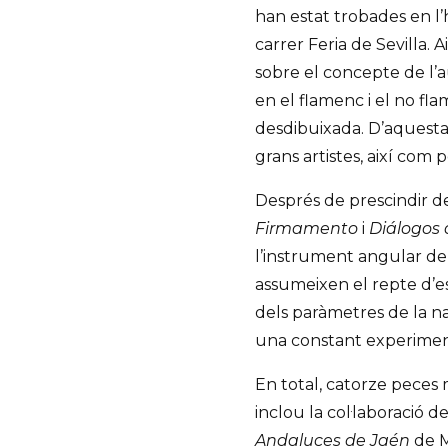
han estat trobades en l’h
carrer Feria de Sevilla. A
sobre el concepte de l’a
en el flamenc i el no fl
desdibuixada. D’aquest
grans artistes, així com 
Després de prescindir de 
Firmamento
i
Diálogos 
l’instrument angular de
assumeixen el repte d’es
dels paràmetres de la nat
una constant experiment
En total, catorze peces
inclou la col·laboració d
Andaluces de Jaén
de M