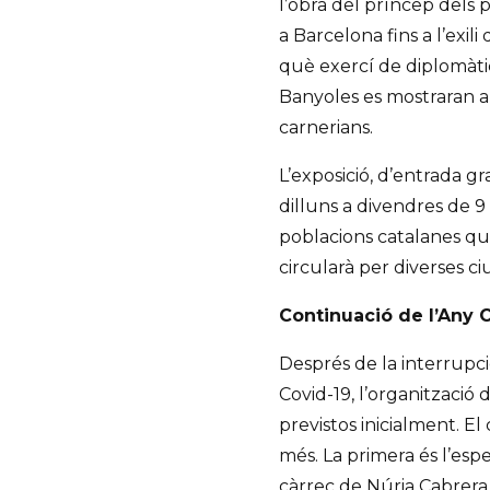
l’obra del príncep dels 
a Barcelona fins a l’exil
què exercí de diplomàtic
Banyoles es mostraran a
carnerians.
L’exposició, d’entrada gr
dilluns a divendres de 9 
poblacions catalanes que
circularà per diverses ciu
Continuació de l’Any 
Després de la interrupció
Covid-19, l’organització
previstos inicialment. El
més. La primera és l’espe
càrrec de Núria Cabrera,