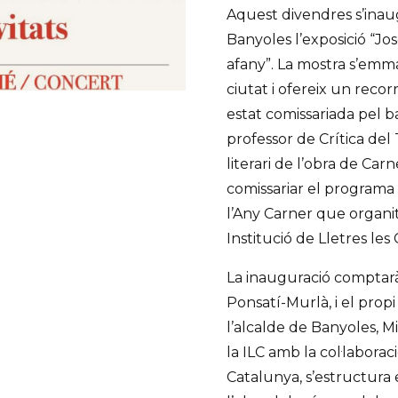
Aquest divendres s’inaug
Banyoles l’exposició “Jo
afany”. La mostra s’emmar
ciutat i ofereix un recor
estat comissariada pel b
professor de Crítica del
literari de l’obra de Ca
comissariar el programa
l’Any Carner que organit
Institució de Lletres les 
La inauguració comptarà 
Ponsatí-Murlà, i el prop
l’alcalde de Banyoles, 
la ILC amb la col·laborac
Catalunya, s’estructura 