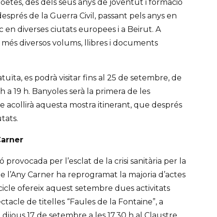
poetes, des dels seus anys de joventut i formació
i després de la Guerra Civil, passant pels anys en
 en diverses ciutats europees i a Beirut. A
 més diversos volums, llibres i documents
atuïta, es podrà visitar fins al 25 de setembre, de
h a 19 h. Banyoles serà la primera de les
 acollirà aquesta mostra itinerant, que després
tats.
Carner
 provocada per l’esclat de la crisi sanitària per la
 de l’Any Carner ha reprogramat la majoria d’actes
 cicle ofereix aquest setembre dues activitats
ctacle de titelles “Faules de la Fontaine”, a
 dijous 17 de setembre a les 17.30 h al Claustre