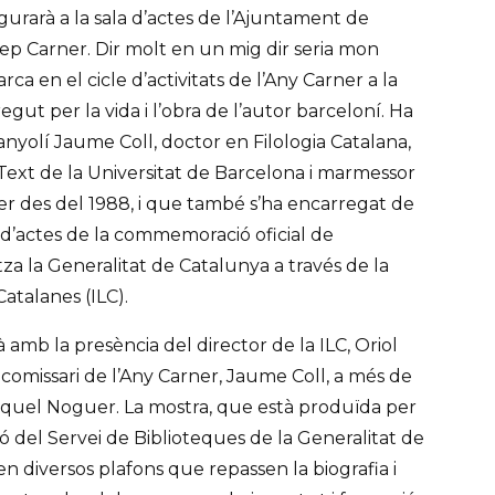
urarà a la sala d’actes de l’Ajuntament de
sep Carner. Dir molt en un mig dir seria mon
ca en el cicle d’activitats de l’Any Carner a la
regut per la vida i l’obra de l’autor barceloní. Ha
anyolí Jaume Coll, doctor en Filologia Catalana,
 Text de la Universitat de Barcelona i marmessor
rner des del 1988, i que també s’ha encarregat de
 d’actes de la commemoració oficial de
za la Generalitat de Catalunya a través de la
Catalanes (ILC).
amb la presència del director de la ILC, Oriol
i comissari de l’Any Carner, Jaume Coll, a més de
Miquel Noguer. La mostra, que està produïda per
ió del Servei de Biblioteques de la Generalitat de
en diversos plafons que repassen la biografia i