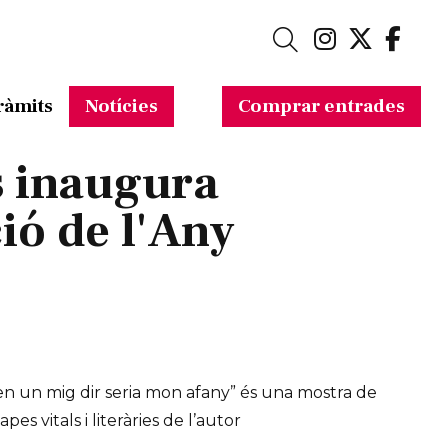
Link a in
Link a 
Link
Cerca
ràmits
Notícies
Comprar entrades
s inaugura
ió de l'Any
en un mig dir seria mon afany” és una mostra de
pes vitals i literàries de l’autor