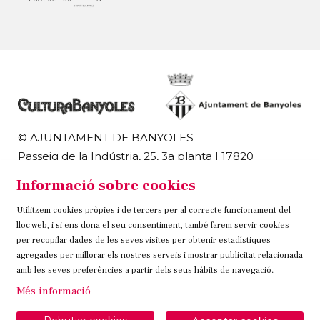
© AJUNTAMENT DE BANYOLES
Passeig de la Indústria, 25, 3a planta | 17820
Banyoles
Informació sobre cookies
972 58 18 48 | 972 57 00 50
Utilitzem cookies pròpies i de tercers per al correcte funcionament del
Sitemap
Avís Legal
Ús de Cookies
Contacteu
lloc web, i si ens dona el seu consentiment, també farem servir cookies
per recopilar dades de les seves visites per obtenir estadístiques
Link a instagram
Link a twitter
Link a facebook
agregades per millorar els nostres serveis i mostrar publicitat relacionada
amb les seves preferències a partir dels seus hàbits de navegació.
Més informació