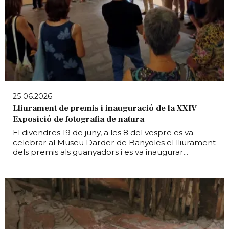
25.06.2026
Lliurament de premis i inauguració de la XXIV
Exposició de fotografia de natura
El divendres 19 de juny, a les 8 del vespre es va
celebrar al Museu Darder de Banyoles el lliurament
dels premis als guanyadors i es va inaugurar...