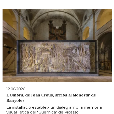
12.06.2026
L’Ombra, de Joan Crous, arriba al Monestir de
Banyoles
La instal·lació estableix un diàleg amb la memòria
visual i ètica del "Guernica" de Picasso.