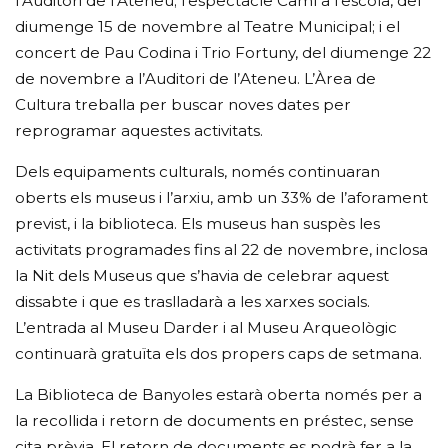
l’Auditori de l’Ateneu; l’espectacle Camí a l’escola, del
diumenge 15 de novembre al Teatre Municipal; i el
concert de Pau Codina i Trio Fortuny, del diumenge 22
de novembre a l’Auditori de l’Ateneu. L’Àrea de
Cultura treballa per buscar noves dates per
reprogramar aquestes activitats.
Dels equipaments culturals, només continuaran
oberts els museus i l’arxiu, amb un 33% de l’aforament
previst, i la biblioteca. Els museus han suspès les
activitats programades fins al 22 de novembre, inclosa
la Nit dels Museus que s’havia de celebrar aquest
dissabte i que es traslladarà a les xarxes socials.
L’entrada al Museu Darder i al Museu Arqueològic
continuarà gratuïta els dos propers caps de setmana.
La Biblioteca de Banyoles estarà oberta només per a
la recollida i retorn de documents en préstec, sense
cita prèvia. El retorn de documents es podrà fer a la