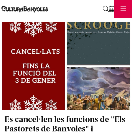
Cerca
Diapositiva 1 de 1
Es cancel·len les funcions de "Els
Pastorets de Banyoles" i