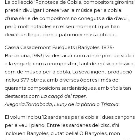
La col·lecció ‘Fonoteca de Cobla, compositors gironins’
pretén divulgar i preservar la música per a cobla
d’una sèrie de compositors no coneguts a dia d’avui,
però molt notables en el seu moment i que han
deixat un llegat com a patrimoni massa oblidat.
Cassià Casademont Busquets (Banyoles, 1875-
Barcelona, 1963) va destacar com a intèrpret de viola i
a la vegada com a compositor, tant de música clàssica
com de música per a cobla. La seva ingent producció
inclou 377 obres, amb diverses òperes i més de
quaranta composicions sardanístiques, amb títols tan
destacats com
La cançó del taper
,
Alegoria
,
Tornaboda
,
Lluny de la pàtria
o
Tristoia
.
El volum inclou 12 sardanes per a cobla i dues cançons
per a veu i piano. Entre les sardanes del disc, s’hi
inclouen Banyoles, ciutat bella! O Banyoles, mon