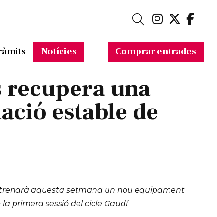
Link a in
Link a 
Link
Cerca
ràmits
Notícies
Comprar entrades
 recupera una
ció estable de
 estrenarà aquesta setmana un nou equipament
la primera sessió del cicle Gaudí