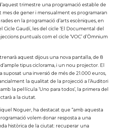
d’aquest trimestre una programació estable de
est mes de gener i mensualment es programaran
grades en la programació d’arts escèniques, en
el Cicle Gaudí, les del cicle ‘El Documental del
rojeccions puntuals com el cicle ‘VOC’ d’Òmnium
strenarà aquest dijous una nova pantalla, de 8
’ample tipus ciclorama, i un nou projector. El
 suposat una inversió de més de 21.000 euros,
ncialment la qualitat de la projecció a l’Auditori
 amb la pel·lícula ‘Uno para todos’, la primera del
tarà a la ciutat.
 Miquel Noguer, ha destacat que “amb aquesta
 programació volem donar resposta a una
a històrica de la ciutat: recuperar una