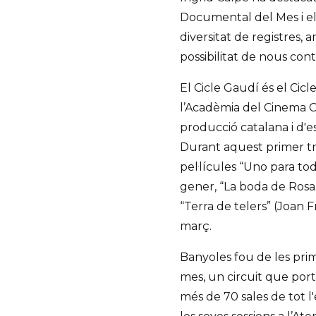
Documental del Mes i el
diversitat de registres, a
possibilitat de nous cont
El Cicle Gaudí és el Cic
l’Acadèmia del Cinema C
producció catalana i d'e
Durant aquest primer tr
pel·lícules “Uno para to
gener, “La boda de Rosa” 
“Terra de telers” (Joan
març.
Banyoles fou de les pri
mes, un circuit que por
més de 70 sales de tot l