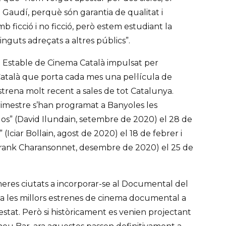
 Gaudí, perquè són garantia de qualitat i
mb ficció i no ficció, però estem estudiant la
inguts adreçats a altres públics”.
le Estable de Cinema Català impulsat per
atalà que porta cada mes una pel·lícula de
strena molt recent a sales de tot Catalunya.
imestre s’han programat a Banyoles les
dos” (David Ilundain, setembre de 2020) el 28 de
(Iciar Bollain, agost de 2020) el 18 de febrer i
 Frank Charansonnet, desembre de 2020) el 25 de
meres ciutats a incorporar-se al Documental del
ta les millors estrenes de cinema documental a
'estat. Però si històricament es venien projectant