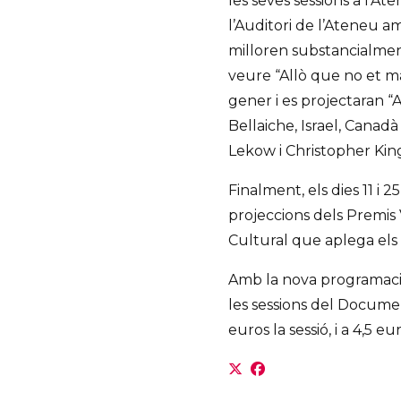
les seves sessions a l’A
l’Auditori de l’Ateneu 
milloren substancialment
veure “Allò que no et mat
gener i es projectaran “
Bellaiche, Israel, Canadà 
Lekow i Christopher King
Finalment, els dies 11 i 2
projeccions dels Premis
Cultural que aplega els 
Amb la nova programació
les sessions del Docume
euros la sessió, i a 4,5 eu