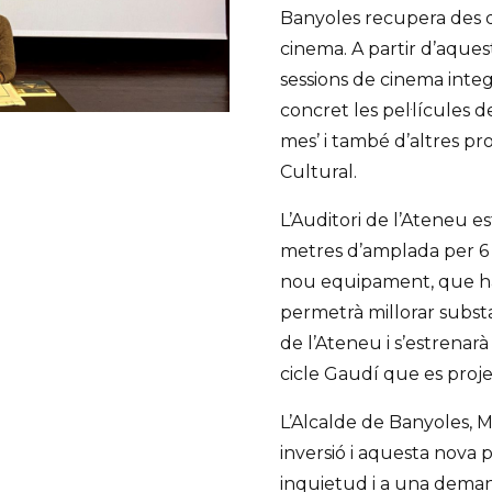
Banyoles recupera des 
cinema. A partir d’aqu
sessions de cinema inte
concret les pel·lícules d
mes’ i també d’altres p
Cultural.
L’Auditori de l’Ateneu e
metres d’amplada per 6 d
nou equipament, que ha
permetrà millorar substa
de l’Ateneu i s’estrenarà
cicle Gaudí que es projec
L’Alcalde de Banyoles,
inversió i aquesta nova
inquietud i a una demand