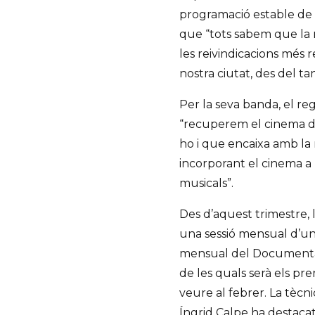
programació estable de 
que “tots sabem que la 
les reivindicacions més 
nostra ciutat, des del t
Per la seva banda, el re
“recuperem el cinema de
ho i que encaixa amb la 
incorporant el cinema a 
musicals”.
Des d’aquest trimestre, 
una sessió mensual d’una
mensual del Documental d
de les quals serà els p
veure al febrer. La tèc
Íngrid Calpe ha destacat