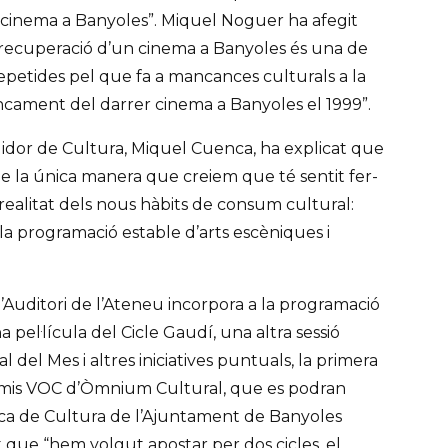
cinema a Banyoles”. Miquel Noguer ha afegit
recuperació d’un cinema a Banyoles és una de
repetides pel que fa a mancances culturals a la
ancament del darrer cinema a Banyoles el 1999”.
gidor de Cultura, Miquel Cuenca, ha explicat que
 la única manera que creiem que té sentit fer-
realitat dels nous hàbits de consum cultural:
la programació estable d’arts escèniques i
l’Auditori de l’Ateneu incorpora a la programació
 pel·lícula del Cicle Gaudí, una altra sessió
el Mes i altres iniciatives puntuals, la primera
remis VOC d’Òmnium Cultural, que es podran
nica de Cultura de l’Ajuntament de Banyoles
 que “hem volgut apostar per dos cicles, el