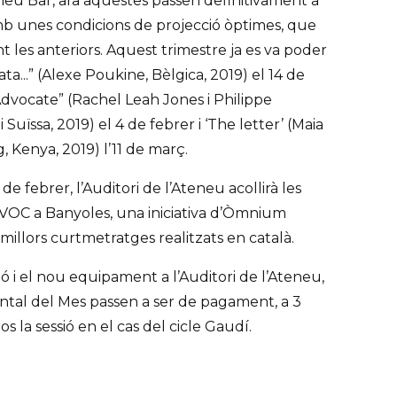
teneu Bar, ara aquestes passen definitivament a
amb unes condicions de projecció òptimes, que
 les anteriors. Aquest trimestre ja es va poder
a...” (Alexe Poukine, Bèlgica, 2019) el 14 de
Advocate” (Rachel Leah Jones i Philippe
i Suïssa, 2019) el 4 de febrer i ‘The letter’ (Maia
, Kenya, 2019) l’11 de març.
5 de febrer, l’Auditori de l’Ateneu acollirà les
 VOC a Banyoles, una iniciativa d’Òmnium
millors curtmetratges realitzats en català.
 i el nou equipament a l’Auditori de l’Ateneu,
ntal del Mes passen a ser de pagament, a 3
ros la sessió en el cas del cicle Gaudí.