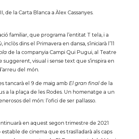
I, de la Carta Blanca a Àlex Cassanyes.
ió familiar, que programa l’entitat T tela, i a
ù
, inclòs dins el Primavera en dansa, s’iniciarà l’11
cola
de la companyia Campi Qui Pugui, al Teatre
 suggerent, visual i sense text que s’inspira en
 d’arreu del món.
 es tancarà el 9 de maig amb
El gran final
de la
s a la plaça de les Rodes. Un homenatge a un
enerosos del món: l’ofici de ser pallasso.
continuarà en aquest segon trimestre de 2021
 estable de cinema que es traslladarà als caps