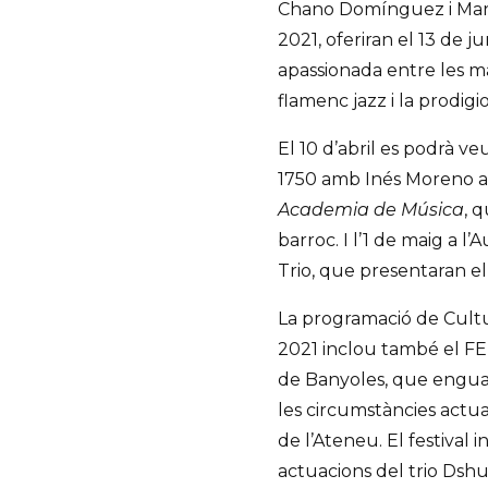
Chano Domínguez i Mario
2021, oferiran el 13 de j
apassionada entre les ma
flamenc jazz i la prodig
El 10 d’abril es podrà 
1750 amb Inés Moreno a 
Academia de Música
, 
barroc. I l’1 de maig a l
Trio, que presentaran el
La programació de Cult
2021 inclou també el FE
de Banyoles, que engua
les circumstàncies actual
de l’Ateneu. El festival
actuacions del trio Dsh