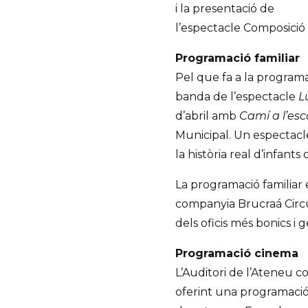
i la presentació de
l’espectacle Composició I
Programació familiar
Pel que fa a la programac
banda de l’espectacle
L
d’abril amb
Camí a l’es
Municipal. Un espectacle
la història real d’infants
La programació familiar
companyia Brucraá Circu
dels oficis més bonics i g
Programació cinema
L’Auditori de l’Ateneu 
oferint una programació