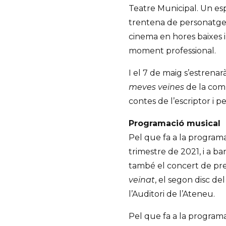
Teatre Municipal. Un es
trentena de personatges p
cinema en hores baixes i 
moment professional.
I el 7 de maig s’estrena
meves veïnes
de la com
contes de l’escriptor i pe
Programació musical
Pel que fa a la progra
trimestre de 2021, i a b
també el concert de pr
veïnat
, el segon disc del
l’Auditori de l’Ateneu.
Pel que fa a la programa