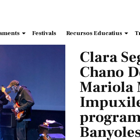
aments
Festivals
Recursos Educatius
T
Clara Se
Chano D
Mariola 
Impuxile
program
Banyoles