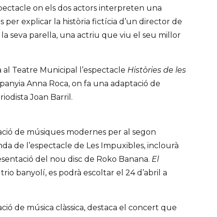
pectacle on els dos actors interpreten una
er explicar la història fictícia d’un director de
la seva parella, una actriu que viu el seu millor
rà al Teatre Municipal l’espectacle
Històries de les
panyia Anna Roca, on fa una adaptació de
riodista Joan Barril.
mació de músiques modernes per al segon
anda de l’espectacle de Les Impuxibles, inclourà
esentació del nou disc de Roko Banana.
El
 trio banyolí, es podrà escoltar el 24 d’abril a
ció de música clàssica, destaca el concert que