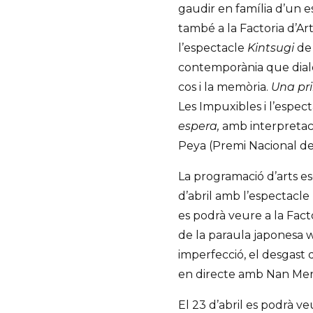
gaudir en família d’un esp
també a la Factoria d’Ar
l’espectacle
Kintsugi
de
contemporània que dialog
cos i la memòria.
Una pr
Les Impuxibles i l’espec
espera,
amb interpretació
Peya (Premi Nacional de
La programació d’arts esc
d’abril amb l’espectacle
es podrà veure a la Fact
de la paraula japonesa w
imperfecció, el desgast 
en directe amb Nan Mer
El 23 d’abril es podrà v