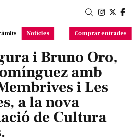
Link a in
Link a 
Link
Cerca
ràmits
Notícies
Comprar entrades
gura i Bruno Oro,
omínguez amb
Membrives i Les
s, a la nova
ació de Cultura
.