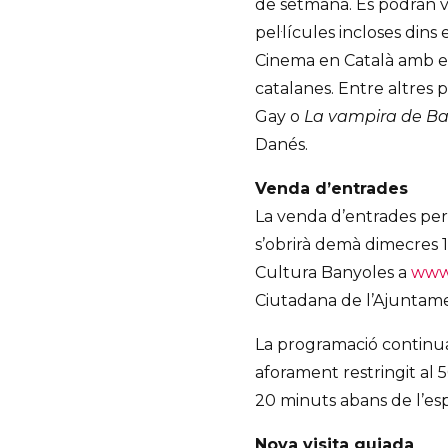
de setmana. Es podran v
pel·lícules incloses dins
Cinema en Català amb el 
catalanes. Entre altres 
Gay o
La vampira de Ba
Danés.
Venda d’entrades
La venda d’entrades per
s’obrirà demà dimecres 
Cultura Banyoles a
www.
Ciutadana de l’Ajuntame
La programació continua
aforament restringit al 50
20 minuts abans de l’esp
Nova visita guiada