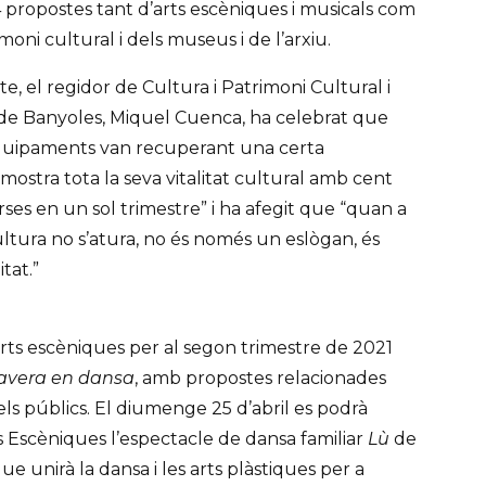
 propostes tant d’arts escèniques i musicals com
imoni cultural i dels museus i de l’arxiu.
te, el regidor de Cultura i Patrimoni Cultural i
de Banyoles, Miquel Cuenca, ha celebrat que
equipaments van recuperant una certa
mostra tota la seva vitalitat cultural amb cent
erses en un sol trimestre” i ha afegit que “quan a
ltura no s’atura, no és només un eslògan, és
tat.”
rts escèniques per al segon trimestre de 2021
avera en dansa
, amb propostes relacionades
els públics. El diumenge 25 d’abril es podrà
ts Escèniques l’espectacle de dansa familiar
Lù
de
e unirà la dansa i les arts plàstiques per a