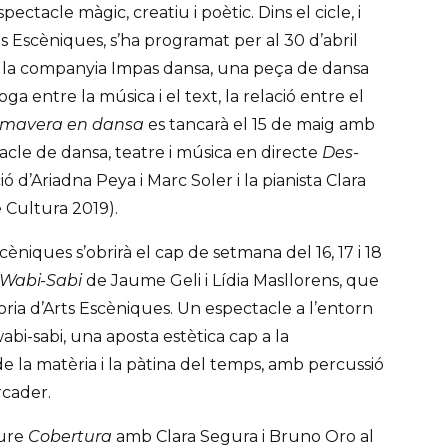
ectacle màgic, creatiu i poètic. Dins el cicle, i
ts Escèniques, s’ha programat per al 30 d’abril
 la companyia Impas dansa, una peça de dansa
a entre la música i el text, la relació entre el
imavera en dansa
es tancarà el 15 de maig amb
tacle de dansa, teatre i música en directe
Des-
 d’Ariadna Peya i Marc Soler i la pianista Clara
 Cultura 2019).
èniques s’obrirà el cap de setmana del 16, 17 i 18
Wabi-Sabi
de Jaume Geli i Lídia Masllorens, que
oria d’Arts Escèniques. Un espectacle a l’entorn
abi-sabi, una aposta estètica cap a la
de la matèria i la pàtina del temps, amb percussió
cader.
eure
Cobertura
amb Clara Segura i Bruno Oro al