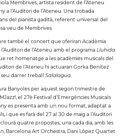
la Membrives, artista resident de l’Ateneu
uny a l’Auditori de l’Ateneu. Una trobada
ns del pianista gadità, referent universal del
iosa veu de Membrives.
veure també el concert que oferiran Acadèmia
l’Auditori de l’Ateneu amb el programa
Lluhida
que ret homenatge a les acadèmies musicals del
’Auditori de l’Ateneu hi actuaran Gorka Benítez
 seu darrer treball
Salalagua.
ura Banyoles per aquest segon trimestre de
MJazz!, el 27è Festival d’Emergències Musicals
ny es presenta amb un nou format, adaptat a
s, i que es farà del 27 al 30 de maig a l’Auditori
 inclourà quatre propostes, una cada dia, amb les
un, Barcelona Art Orchestra, Dani López Quartet