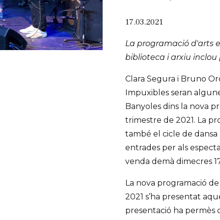
17.03.2021
La programació d'arts e
biblioteca i arxiu inclou
Clara Segura i Bruno O
Impuxibles seran algune
Banyoles dins la nova p
trimestre de 2021. La pr
també el cicle de dansa 
entrades per als especta
venda demà dimecres 17
La nova programació de 
2021 s’ha presentat aque
presentació ha permès do