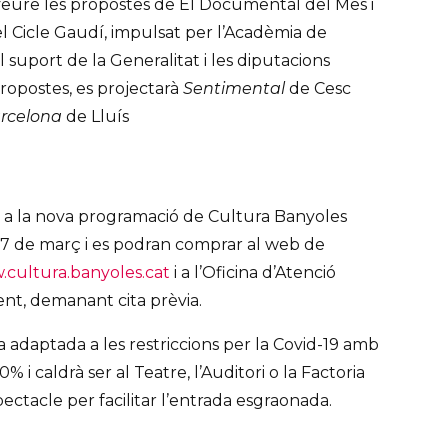
eure les propostes de El Documental del Mes i
 el Cicle Gaudí, impulsat per l’Acadèmia de
suport de la Generalitat i les diputacions
propostes, es projectarà
Sentimental
de Cesc
rcelona
de Lluís
 a la nova programació de Cultura Banyoles
17 de març i es podran comprar al web de
cultura.banyoles.cat
i a l’Oficina d’Atenció
nt, demanant cita prèvia.
 adaptada a les restriccions per la Covid-19 amb
% i caldrà ser al Teatre, l’Auditori o la Factoria
ectacle per facilitar l’entrada esgraonada.