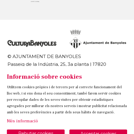
© AJUNTAMENT DE BANYOLES
Passeig de la Indústria, 25, 3a planta | 17820
Banyoles
Informació sobre cookies
972 58 18 48 | 972 57 00 50
Utilitzem cookies pròpies i de tercers per al correcte funcionament del
Sitemap
Avís Legal
Ús de Cookies
Contacteu
lloc web, i si ens dona el seu consentiment, també farem servir cookies
per recopilar dades de les seves visites per obtenir estadístiques
Link a instagram
Link a twitter
Link a facebook
agregades per millorar els nostres serveis i mostrar publicitat relacionada
amb les seves preferències a partir dels seus hàbits de navegació.
Més informació
Rebutjar cookies
Acceptar cookies