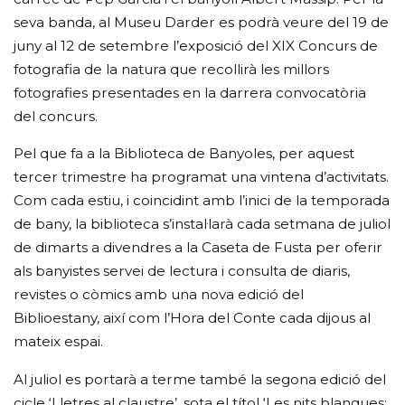
seva banda, al Museu Darder es podrà veure del 19 de
juny al 12 de setembre l’exposició del XIX Concurs de
fotografia de la natura que recollirà les millors
fotografies presentades en la darrera convocatòria
del concurs.
Pel que fa a la Biblioteca de Banyoles, per aquest
tercer trimestre ha programat una vintena d’activitats.
Com cada estiu, i coincidint amb l’inici de la temporada
de bany, la biblioteca s’instal·larà cada setmana de juliol
de dimarts a divendres a la Caseta de Fusta per oferir
als banyistes servei de lectura i consulta de diaris,
revistes o còmics amb una nova edició del
Biblioestany, així com l’Hora del Conte cada dijous al
mateix espai.
Al juliol es portarà a terme també la segona edició del
cicle ‘Lletres al claustre’, sota el títol ‘Les nits blanques: