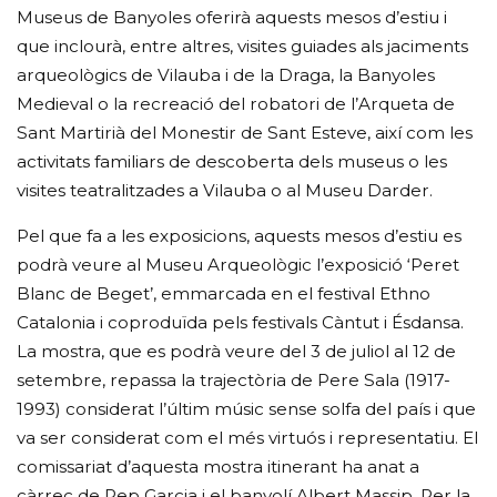
Museus de Banyoles oferirà aquests mesos d’estiu i
que inclourà, entre altres, visites guiades als jaciments
arqueològics de Vilauba i de la Draga, la Banyoles
Medieval o la recreació del robatori de l’Arqueta de
Sant Martirià del Monestir de Sant Esteve, així com les
activitats familiars de descoberta dels museus o les
visites teatralitzades a Vilauba o al Museu Darder.
Pel que fa a les exposicions, aquests mesos d’estiu es
podrà veure al Museu Arqueològic l’exposició ‘Peret
Blanc de Beget’, emmarcada en el festival Ethno
Catalonia i coproduïda pels festivals Càntut i Ésdansa.
La mostra, que es podrà veure del 3 de juliol al 12 de
setembre, repassa la trajectòria de Pere Sala (1917-
1993) considerat l’últim músic sense solfa del país i que
va ser considerat com el més virtuós i representatiu. El
comissariat d’aquesta mostra itinerant ha anat a
càrrec de Pep Garcia i el banyolí Albert Massip. Per la