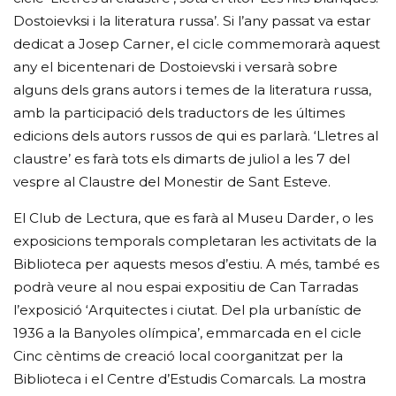
Dostoievksi i la literatura russa’. Si l’any passat va estar
dedicat a Josep Carner, el cicle commemorarà aquest
any el bicentenari de Dostoievski i versarà sobre
alguns dels grans autors i temes de la literatura russa,
amb la participació dels traductors de les últimes
edicions dels autors russos de qui es parlarà. ‘Lletres al
claustre’ es farà tots els dimarts de juliol a les 7 del
vespre al Claustre del Monestir de Sant Esteve.
El Club de Lectura, que es farà al Museu Darder, o les
exposicions temporals completaran les activitats de la
Biblioteca per aquests mesos d’estiu. A més, també es
podrà veure al nou espai expositiu de Can Tarradas
l’exposició ‘Arquitectes i ciutat. Del pla urbanístic de
1936 a la Banyoles olímpica’, emmarcada en el cicle
Cinc cèntims de creació local coorganitzat per la
Biblioteca i el Centre d’Estudis Comarcals. La mostra