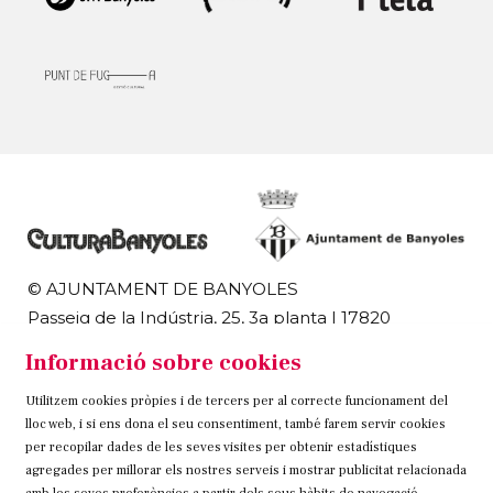
© AJUNTAMENT DE BANYOLES
Passeig de la Indústria, 25, 3a planta | 17820
Banyoles
Informació sobre cookies
972 58 18 48 | 972 57 00 50
Utilitzem cookies pròpies i de tercers per al correcte funcionament del
Sitemap
Avís Legal
Ús de Cookies
Contacteu
lloc web, i si ens dona el seu consentiment, també farem servir cookies
per recopilar dades de les seves visites per obtenir estadístiques
Link a instagram
Link a twitter
Link a facebook
agregades per millorar els nostres serveis i mostrar publicitat relacionada