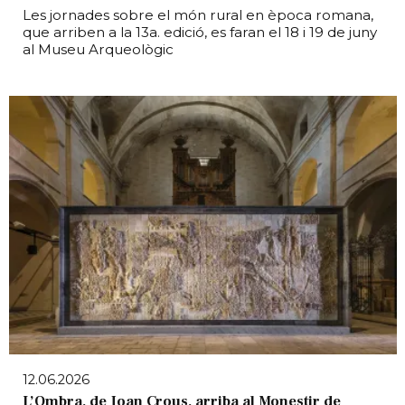
Les jornades sobre el món rural en època romana,
que arriben a la 13a. edició, es faran el 18 i 19 de juny
al Museu Arqueològic
12.06.2026
L’Ombra, de Joan Crous, arriba al Monestir de