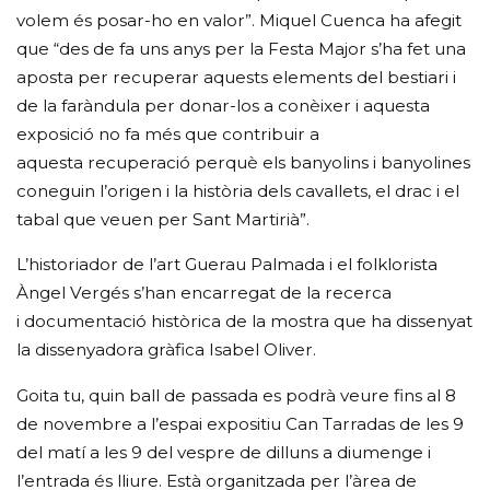
volem és posar-ho en valor”. Miquel Cuenca ha afegit
que “des de fa uns anys per la Festa Major s’ha fet una
aposta per recuperar aquests elements del bestiari i
de la faràndula per donar-los a conèixer i aquesta
exposició no fa més que contribuir a
aquesta recuperació perquè els banyolins i banyolines
coneguin l’origen i la història dels cavallets, el drac i el
tabal que veuen per Sant Martirià”.
L’historiador de l’art Guerau Palmada i el folklorista
Àngel Vergés s’han encarregat de la recerca
i documentació històrica de la mostra que ha dissenyat
la dissenyadora gràfica Isabel Oliver.
Goita tu, quin ball de passada es podrà veure fins al 8
de novembre a l’espai expositiu Can Tarradas de les 9
del matí a les 9 del vespre de dilluns a diumenge i
l’entrada és lliure. Està organitzada per l’àrea de