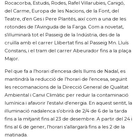
Rocacorba, Estudis, Rodes, Rafel Villarubies, Canigó,
del Carme, Europa de les Nacions, de la Font, del
Teatre, d’en Ges i Pere Plantés, així com a una de les
rotondes de l’Avinguda de la Farga. Com a novetat,
s’il·luminarà tot el Passeig de la Indústria, des de la
cruïlla amb el carrer Llibertat fins al Passeig Mn. Lluís
Constans, i el tram del carrer Abeurador fins a la plaça
Major.
Pel que fa a l’horari d’encesa dels llums de Nadal, es
mantindrà la reducció de l’horari de l’encesa, seguint
les recomanacions de la Direcció General de Qualitat
Ambiental i Canvi Climàtic per reduir la contaminació
lumínica i afavorir l’estalvi d’energia. En aquest sentit, la
il·luminació nadalenca s’obrirà de 2/4 de 6 de la tarda
fins a la mitjanit fins al 23 de desembre. A partir del 24 i
fins al 6 de gener, l’horari s’allargarà fins a les 2 de la
matinada.