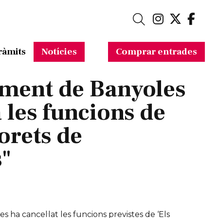
Link a in
Link a 
Link
Cerca
ràmits
Notícies
Comprar entrades
ment de Banyoles
 les funcions de
orets de
"
 ha cancel·lat les funcions previstes de ‘Els