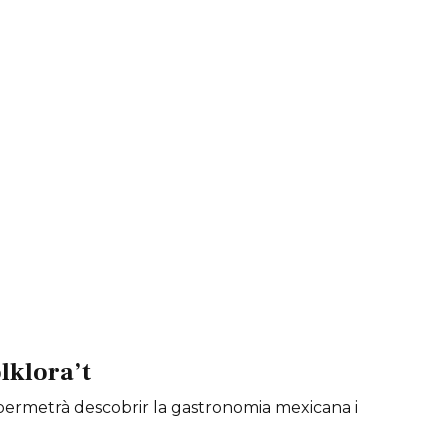
lklora’t
é permetrà descobrir la gastronomia mexicana i