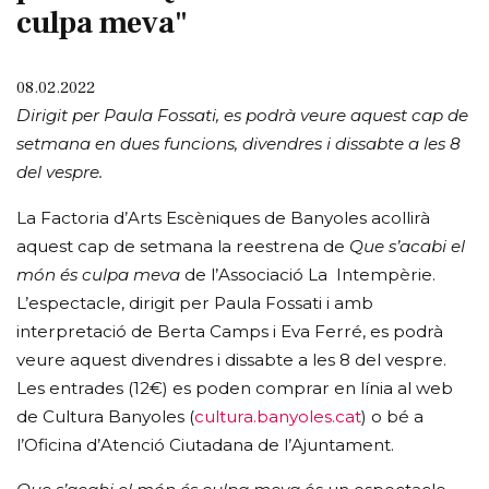
culpa meva"
08.02.2022
Dirigit per Paula Fossati, es podrà veure aquest cap de
setmana en dues funcions, divendres i dissabte a les 8
del vespre.
La Factoria d’Arts Escèniques de Banyoles acollirà
aquest cap de setmana la reestrena de
Que s’acabi el
món és culpa meva
de l’Associació La Intempèrie.
L’espectacle, dirigit per Paula Fossati i amb
interpretació de Berta Camps i Eva Ferré, es podrà
veure aquest divendres i dissabte a les 8 del vespre.
Les entrades (12€) es poden comprar en línia al web
de Cultura Banyoles (
cultura.banyoles.cat
) o bé a
l’Oficina d’Atenció Ciutadana de l’Ajuntament.