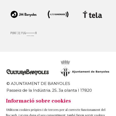
© AJUNTAMENT DE BANYOLES
Passeig de la Indústria, 25, 3a planta | 17820
Banyoles
Informació sobre cookies
972 58 18 48 | 972 57 00 50
Utilitzem cookies pròpies i de tercers per al correcte funcionament del
Sitemap
Avís Legal
Ús de Cookies
Contacteu
lloc web, i si ens dona el seu consentiment, també farem servir cookies