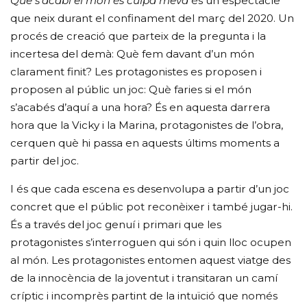
Que s’acabi el món és culpa meva
és un espectacle
que neix durant el confinament del març del 2020. Un
procés de creació que parteix de la pregunta i la
incertesa del demà: Què fem davant d’un món
clarament finit? Les protagonistes es proposen i
proposen al públic un joc: Què faries si el món
s’acabés d’aquí a una hora? És en aquesta darrera
hora que la Vicky i la Marina, protagonistes de l’obra,
cerquen què hi passa en aquests últims moments a
partir del joc.
I és que cada escena es desenvolupa a partir d’un joc
concret que el públic pot reconèixer i també jugar-hi.
És a través del joc genuí i primari que les
protagonistes s’interroguen qui són i quin lloc ocupen
al món. Les protagonistes entomen aquest viatge des
de la innocència de la joventut i transitaran un camí
críptic i incomprès partint de la intuïció que només