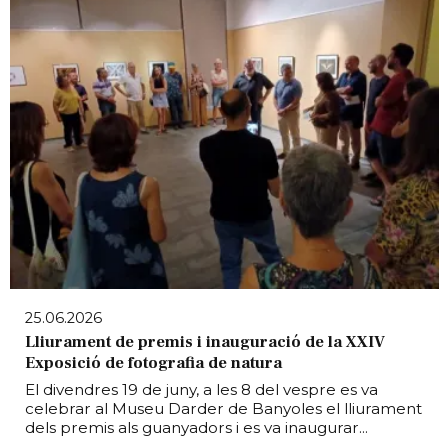
25.06.2026
Lliurament de premis i inauguració de la XXIV
Exposició de fotografia de natura
El divendres 19 de juny, a les 8 del vespre es va
celebrar al Museu Darder de Banyoles el lliurament
dels premis als guanyadors i es va inaugurar...