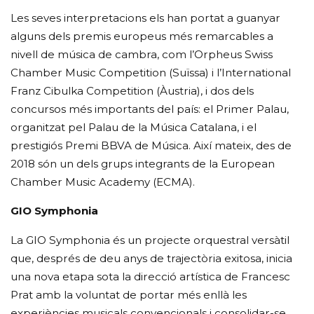
Les seves interpretacions els han portat a guanyar
alguns dels premis europeus més remarcables a
nivell de música de cambra, com l’Orpheus Swiss
Chamber Music Competition (Suïssa) i l’International
Franz Cibulka Competition (Àustria), i dos dels
concursos més importants del país: el Primer Palau,
organitzat pel Palau de la Música Catalana, i el
prestigiós Premi BBVA de Música. Així mateix, des de
2018 són un dels grups integrants de la European
Chamber Music Academy (ECMA).
GIO Symphonia
La GIO Symphonia és un projecte orquestral versàtil
que, després de deu anys de trajectòria exitosa, inicia
una nova etapa sota la direcció artística de Francesc
Prat amb la voluntat de portar més enllà les
experiències musicals convencionals i consolidar-se