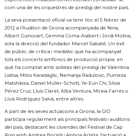
com una de les orquestres de prestigi del nostre país.
La seva presentació oficial va tenir lloc el 5 febrer de
2012 a l’Auditori de Girona acompanyada de Nina,
Albert Guinovart, Gemma Coma-Alabert i Jordi Molina,
sota la direcció del fundador Marcel Sabaté. Un èxit
de públic, de crítica i mediàtic que ha acompanyat
tots els concerts simfònics de producció pròpia en
què ha comptat amb solistes del prestigi de Valentina
Lisitsa, Milos Karadaglic, Nemanja Radulovic, Pumeza
Matshikiza, Daniel Müller-Schott, Ye-Eun Chi, Sílvia
Pérez Cruz, Lluís Claret, Alba Ventura, Mireia Farrés o
Lluís Rodríguez Salvà, entre altres.
A part de les seves actuacions a Girona, la GIO
participa regularment als principals festivals i auditoris
del país, destacant les cloendes del Festival de Cap
Roig amb Andrea Bocelli i Ainhoa Arteta, l’actuació a