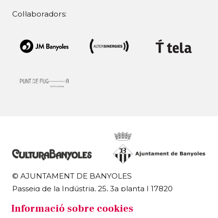
Col·laboradors:
© AJUNTAMENT DE BANYOLES
Passeig de la Indústria, 25, 3a planta | 17820
Banyoles
Informació sobre cookies
972 58 18 48 | 972 57 00 50