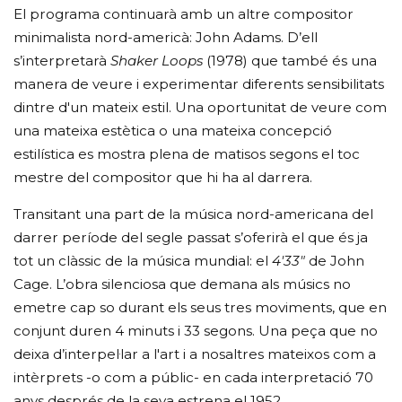
El programa continuarà amb un altre compositor
minimalista nord-americà: John Adams. D’ell
s’interpretarà
Shaker Loops
(1978) que també és una
manera de veure i experimentar diferents sensibilitats
dintre d'un mateix estil. Una oportunitat de veure com
una mateixa estètica o una mateixa concepció
estilística es mostra plena de matisos segons el toc
mestre del compositor que hi ha al darrera.
Transitant una part de la música nord-americana del
darrer període del segle passat s’oferirà el que és ja
tot un clàssic de la música mundial: el
4'33"
de John
Cage. L’obra silenciosa que demana als músics no
emetre cap so durant els seus tres moviments, que en
conjunt duren 4 minuts i 33 segons. Una peça que no
deixa d’interpel·lar a l'art i a nosaltres mateixos com a
intèrprets -o com a públic- en cada interpretació 70
anys després de la seva estrena el 1952.