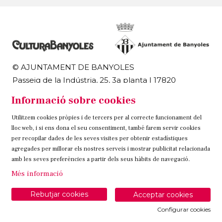
© AJUNTAMENT DE BANYOLES
Passeig de la Indústria, 25, 3a planta | 17820
Banyoles
Informació sobre cookies
972 58 18 48 | 972 57 00 50
Utilitzem cookies pròpies i de tercers per al correcte funcionament del
Sitemap
Avís Legal
Ús de Cookies
Contacteu
lloc web, i si ens dona el seu consentiment, també farem servir cookies
per recopilar dades de les seves visites per obtenir estadístiques
Link a instagram
Link a twitter
Link a facebook
agregades per millorar els nostres serveis i mostrar publicitat relacionada
amb les seves preferències a partir dels seus hàbits de navegació.
Més informació
Rebutjar cookies
Acceptar cookies
Configurar cookies