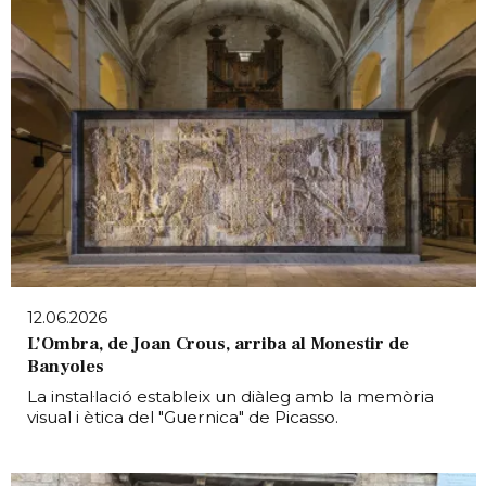
12.06.2026
L’Ombra, de Joan Crous, arriba al Monestir de
Banyoles
La instal·lació estableix un diàleg amb la memòria
visual i ètica del "Guernica" de Picasso.