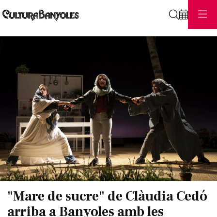
Cerca
Diapositiva 1 de 1
"Mare de sucre" de Clàudia Cedó
arriba a Banyoles amb les