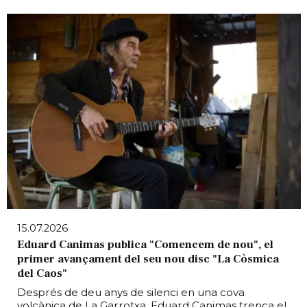
15.07.2026
Eduard Canimas publica "Comencem de nou", el
primer avançament del seu nou disc "La Còsmica
del Caos"
Després de deu anys de silenci en una cova
volcànica de La Garrotxa, Eduard Canimas trenca el