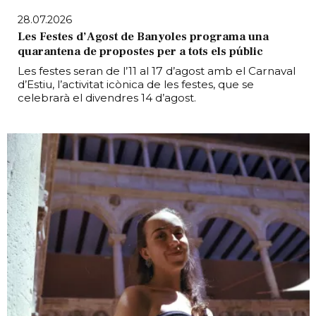
28.07.2026
Les Festes d’Agost de Banyoles programa una
quarantena de propostes per a tots els públic
Les festes seran de l’11 al 17 d’agost amb el Carnaval
d’Estiu, l’activitat icònica de les festes, que se
celebrarà el divendres 14 d’agost.