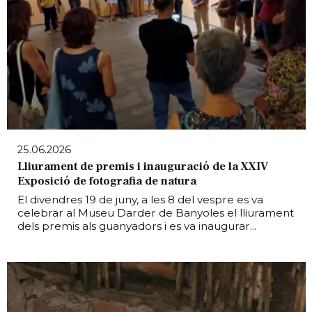
25.06.2026
Lliurament de premis i inauguració de la XXIV
Exposició de fotografia de natura
El divendres 19 de juny, a les 8 del vespre es va
celebrar al Museu Darder de Banyoles el lliurament
dels premis als guanyadors i es va inaugurar...