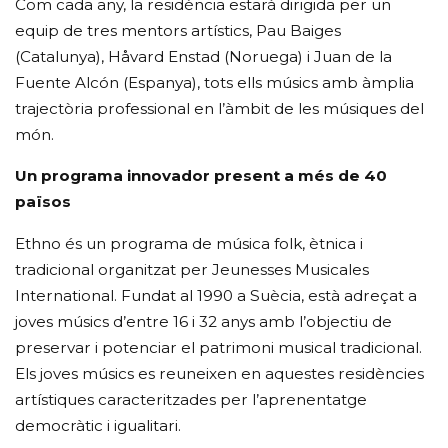
Com cada any, la residència estarà dirigida per un
equip de tres mentors artístics, Pau Baiges
(Catalunya), Håvard Enstad (Noruega) i Juan de la
Fuente Alcón (Espanya), tots ells músics amb àmplia
trajectòria professional en l’àmbit de les músiques del
món.
Un programa innovador present a més de 40
països
Ethno és un programa de música folk, ètnica i
tradicional organitzat per Jeunesses Musicales
International. Fundat al 1990 a Suècia, està adreçat a
joves músics d’entre 16 i 32 anys amb l’objectiu de
preservar i potenciar el patrimoni musical tradicional.
Els joves músics es reuneixen en aquestes residències
artístiques caracteritzades per l’aprenentatge
democràtic i igualitari.