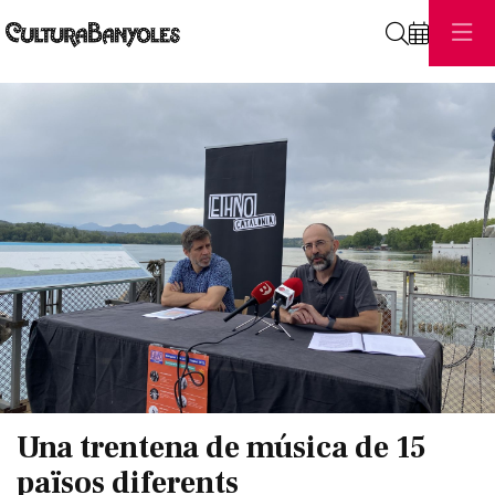
Cerca
Diapositiva 1 de 1
Una trentena de música de 15
països diferents