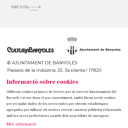
© AJUNTAMENT DE BANYOLES
Passeig de la Indústria, 25, 3a planta | 17820
Banyoles
Informació sobre cookies
972 58 18 48 | 972 57 00 50
Utilitzem cookies pròpies i de tercers per al correcte funcionament del
Sitemap
Avís Legal
Ús de Cookies
Contacteu
lloc web, i si ens dona el seu consentiment, també farem servir cookies
per recopilar dades de les seves visites per obtenir estadístiques
Link a instagram
Link a twitter
Link a facebook
agregades per millorar els nostres serveis i mostrar publicitat relacionada
amb les seves preferències a partir dels seus hàbits de navegació.
Més informació