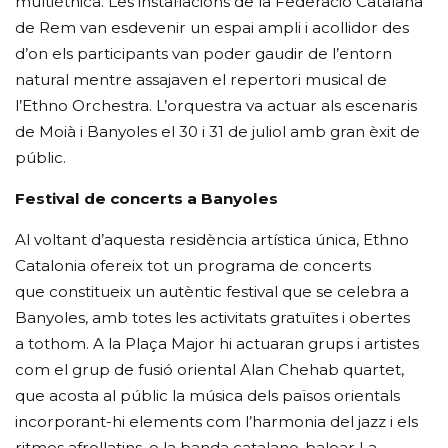
multiètnica. Les instal·lacions de la Federació Catalana
de Rem van esdevenir un espai ampli i acollidor des
d’on els participants van poder gaudir de l’entorn
natural mentre assajaven el repertori musical de
l’Ethno Orchestra. L’orquestra va actuar als escenaris
de Moià i Banyoles el 30 i 31 de juliol amb gran èxit de
públic.
Festival de concerts a Banyoles
Al voltant d’aquesta residència artística única, Ethno
Catalonia ofereix tot un programa de concerts
que constitueix un autèntic festival que se celebra a
Banyoles, amb totes les activitats gratuïtes i obertes
a tothom. A la Plaça Major hi actuaran grups i artistes
com el grup de fusió oriental Alan Chehab quartet,
que acosta al públic la música dels països orientals
incorporant-hi elements com l’harmonia del jazz i els
ritmes afrollatins, o la banda catalano-balear La