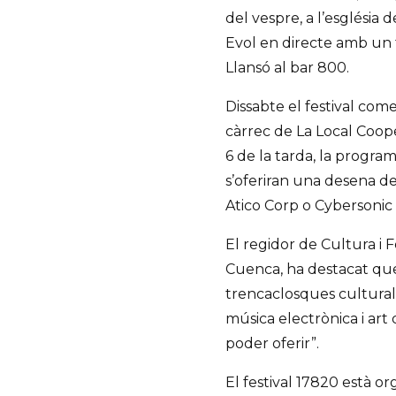
del vespre, a l’església 
Evol en directe amb un 
Llansó al bar 800.
Dissabte el festival co
càrrec de La Local Cooper
6 de la tarda, la progra
s’oferiran una desena d
Atico Corp o Cybersonic 
El regidor de Cultura i
Cuenca, ha destacat que
trencaclosques cultural
música electrònica i art d
poder oferir”.
El festival 17820 està or