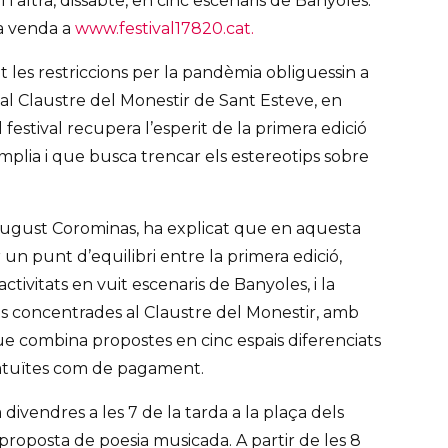
 l’altra, dissabte, en cinc escenaris de Banyoles.
la venda a
www.festival17820.cat.
 les restriccions per la pandèmia obliguessin a
s al Claustre del Monestir de Sant Esteve, en
 festival recupera l’esperit de la primera edició
lia i que busca trencar els estereotips sobre
, August Corominas, ha explicat que en aquesta
 un punt d’equilibri entre la primera edició,
tivitats en vuit escenaris de Banyoles, i la
ts concentrades al Claustre del Monestir, amb
e combina propostes en cinc espais diferenciats
ratuïtes com de pagament.
rà divendres a les 7 de la tarda a la plaça dels
roposta de poesia musicada. A partir de les 8