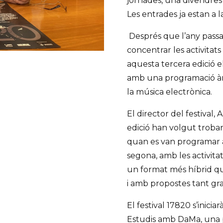
jornades, una divendres i
Les entrades ja estan a 
Després que l’any passat
concentrar les activitat
aquesta tercera edició el
amb una programació àmp
la música electrònica.
El director del festival
edició han volgut trobar
quan es van programar ac
segona, amb les activita
un format més híbrid qu
i amb propostes tant g
El festival 17820 s’inicia
Estudis amb DaMa, una p