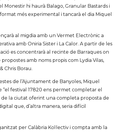
del Monestir hi haurà Balago, Granular Bastards i
format més experimental i tancarà el dia Miquel
mençarà al migdia amb un Vermet Electrònic a
ativa amb Oniria Sister i La Calor. A partir de les
mació es concentrarà al recinte de Barraques on
e propostes amb noms propis com Lydia Vilas,
& Chris Borau.
 Festes de l’Ajuntament de Banyoles, Miquel
 “el festival 17820 ens permet completar el
 de la ciutat oferint una completa proposta de
igital que, d’altra manera, seria difícil
ganitzat per Calàbria Kol·lectiv i compta amb la