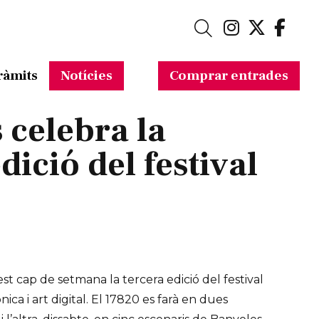
Link a in
Link a 
Link
Cerca
ràmits
Notícies
Comprar entrades
 celebra la
dició del festival
t cap de setmana la tercera edició del festival
ca i art digital. El 17820 es farà en dues