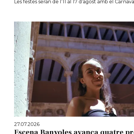
Les festes seran de l’11 al 17 d’agost amb el Carnaval
27.07.2026
Escena Banyoles avança quatre pr