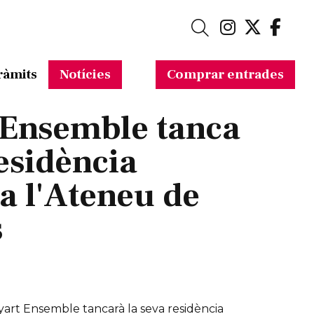
Link a in
Link a 
Link
Cerca
ràmits
Notícies
Comprar entrades
 Ensemble tanca
residència
 a l'Ateneu de
s
yart Ensemble tancarà la seva residència