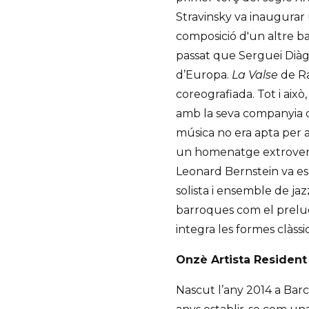
Stravinsky va inaugurar 
composició d'un altre ba
passat que Serguei Diàg
d’Europa.
La Valse
de Ra
coreografiada. Tot i això
amb la seva companyia d
música no era apta per a 
un homenatge extrovert
Leonard Bernstein va esc
solista i ensemble de ja
barroques com el prelu
integra les formes clàss
Onzè Artista Residen
Nascut l’any 2014 a Bar