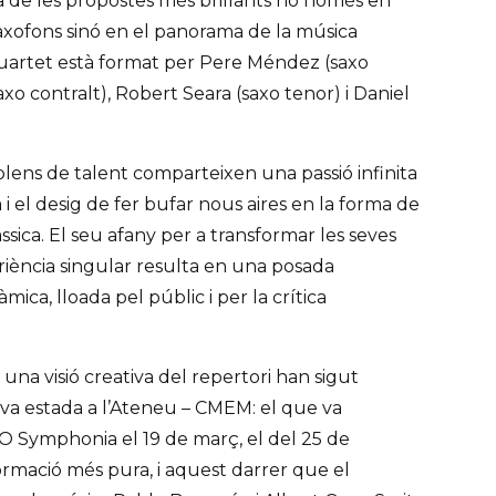
a de les propostes més brillants no només en
saxofons sinó en el panorama de la música
uartet està format per Pere Méndez (saxo
axo contralt), Robert Seara (saxo tenor) i Daniel
lens de talent comparteixen una passió infinita
i el desig de fer bufar nous aires en la forma de
ssica. El seu afany per a transformar les seves
iència singular resulta en una posada
mica, lloada pel públic i per la crítica
 una visió creativa del repertori han sigut
seva estada a l’Ateneu – CMEM: el que va
O Symphonia el 19 de març, el del 25 de
rmació més pura, i aquest darrer que el