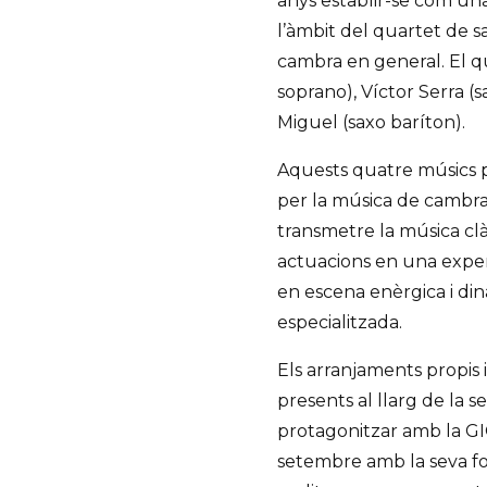
anys establir-se com un
l’àmbit del quartet de 
cambra en general. El q
soprano), Víctor Serra (s
Miguel (saxo baríton).
Aquests quatre músics p
per la música de cambra 
transmetre la música clà
actuacions en una exper
en escena enèrgica i dinà
especialitzada.
Els arranjaments propis i
presents al llarg de la 
protagonitzar amb la GI
setembre amb la seva fo