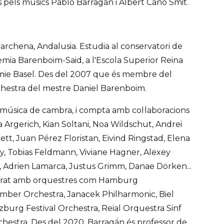
 pels músics Pablo Barragán i Albert Cano Smit.
archena, Andalusia. Estudia al conservatori de
adèmia Barenboim-Said, a l'Escola Superior Reina
emie Basel. Des del 2007 que és membre del
hestra del mestre Daniel Barenboim.
a música de cambra, i compta amb col·laboracions
 Argerich, Kian Soltani, Noa Wildschut, Andrei
tt, Juan Pérez Floristan, Eivind Ringstad, Elena
y, Tobias Feldmann, Viviane Hagner, Alexey
 Adrien Lamarca, Justus Grimm, Danae Dörken...
aborat amb orquestres com Hamburg
mber Orchestra, Janacek Philharmonic, Biel
zburg Festival Orchestra, Reial Orquestra Sinf
hestra. Des del 2020, Barragán és professor de