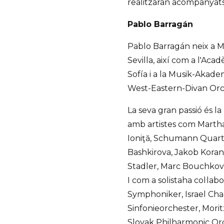
realitzaran acompanyats
Pablo Barragán
Pablo Barragán neix a M
Sevilla, així com a l'Ac
Sofía i a la Musik-Akad
West-Eastern-Divan Orc
La seva gran passió és l
amb artistes com Martha
Ioniţă, Schumann Quarte
Bashkirova, Jakob Koran
Stadler, Marc Bouchkov,
I com a solistaha col·l
Symphoniker, Israel Cha
Sinfonieorchester, Morit
Slovak Philharmonic Orc