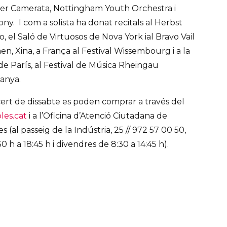
er Camerata, Nottingham Youth Orchestra i
. I com a solista ha donat recitals al Herbst
, el Saló de Virtuosos de Nova York ial Bravo Vail
en, Xina, a França al Festival Wissembourg i a la
e París, al Festival de Música Rheingau
panya.
cert de dissabte es poden comprar a través del
les.cat
i a l’Oficina d’Atenció Ciutadana de
(al passeig de la Indústria, 25 // 972 57 00 50,
0 h a 18:45 h i divendres de 8:30 a 14:45 h).