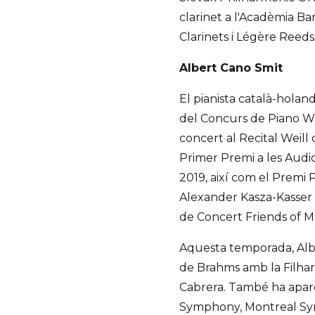
clarinet a l'Acadèmia Ba
Clarinets i Légère Reeds
Albert Cano Smit
El pianista català-hola
del Concurs de Piano W
concert al Recital Weil
Primer Premi a les Audic
2019, així com el Premi 
Alexander Kasza-Kasser 
de Concert Friends of Mu
Aquesta temporada, Albe
de Brahms amb la Filhar
Cabrera. També ha apar
Symphony, Montreal Sym