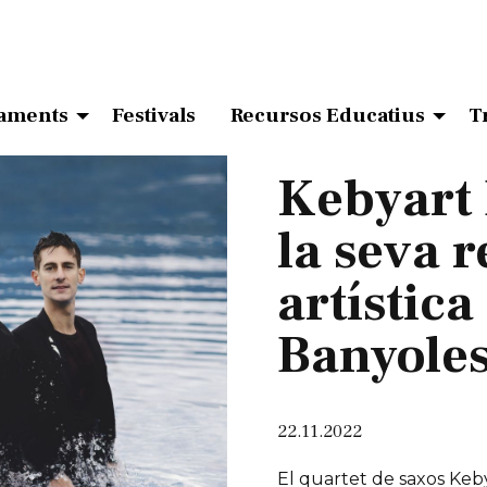
aments
Festivals
Recursos Educatius
T
Kebyart
la seva 
artística
Banyole
22.11.2022
El quartet de saxos Keb