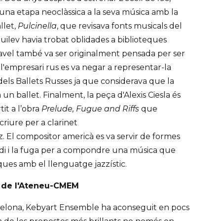
una etapa neoclàssica a la seva música amb la
llet,
Pulcinella
, que revisava fonts musicals del
uilev havia trobat oblidades a biblioteques
vel també va ser originalment pensada per ser
, l'empresari rus es va negar a representar-la
els Ballets Russes ja que considerava que la
un ballet. Finalment, la peça d'Alexis Ciesla és
it a l’obra
Prelude, Fugue and Riffs
que
riure per a clarinet
zz. El compositor americà es va servir de formes
di i la fuga per a compondre una música que
iques amb el llenguatge jazzístic.
t de l'Ateneu-CMEM
celona, Kebyart Ensemble ha aconseguit en pocs