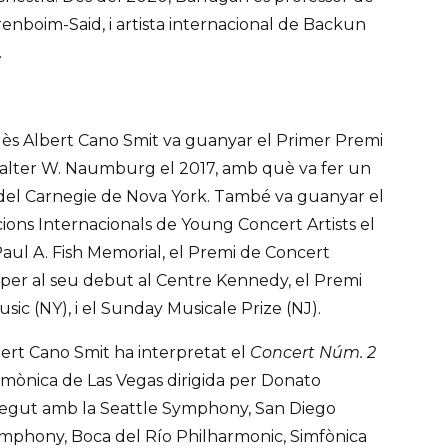
renboim-Said, i artista internacional de Backun
.
ndès Albert Cano Smit va guanyar el Primer Premi
alter W. Naumburg el 2017, amb què va fer un
l del Carnegie de Nova York. També va guanyar el
ions Internacionals de Young Concert Artists el
Paul A. Fish Memorial, el Premi de Concert
per al seu debut al Centre Kennedy, el Premi
sic (NY), i el Sunday Musicale Prize (NJ).
rt Cano Smit ha interpretat el
Concert Núm. 2
mònica de Las Vegas dirigida per Donato
egut amb la Seattle Symphony, San Diego
phony, Boca del Río Philharmonic, Simfònica