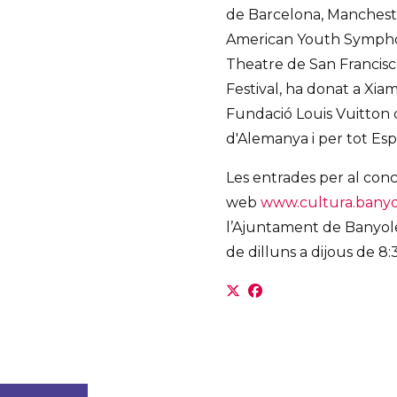
de Barcelona, Manchest
American Youth Symphony
Theatre de San Francisco
Festival, ha donat a Xiam
Fundació Louis Vuitton d
d'Alemanya i per tot Es
Les entrades per al con
web
www.cultura.banyo
l’Ajuntament de Banyoles 
de dilluns a dijous de 8:3