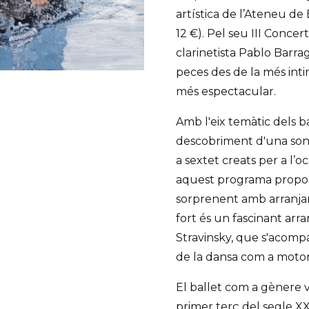
artística de l’Ateneu d
12 €). Pel seu III Conc
clarinetista Pablo Barrag
peces des de la més intim
més espectacular.
Amb l'eix temàtic dels b
descobriment d'una sono
a sextet creats per a l’oc
aquest programa proposa
sorprenent amb arranjame
fort és un fascinant arr
Stravinsky, que s'acomp
de la dansa com a motor
El ballet com a gènere 
primer terç del segle X