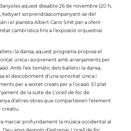
e Banyoles aquest dissabte 26 de novembre (20 h,
ert, Kebyart sorprendràacompanyant-se del
án i el pianista Albert Cano Smit per a oferir
itat cambrística fins a l’exposició orquestral
allets i la dansa, aquest programa proposa el
ritat única i sorprenent amb arranjaments per
asió. Amb l'eix temàtic dels ballets i la dansa,
 el descobriment d'una sonoritat única i
nts per a sextet creats per a l’ocasió. El plat
anjament de la suite de
L'ocell de foc
de
anya d'altres obres que comparteixen l'element
 creatiu.
va marcar profundament la música occidental al
X. Deu anys després d’estrenar
L'ocell de foc
,