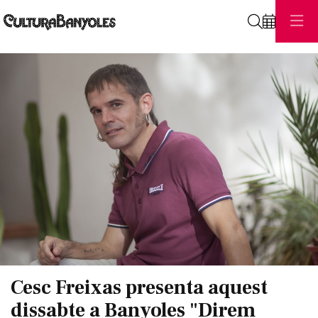
Cerca
Diapositiva 1 de 1
Cesc Freixas presenta aquest
dissabte a Banyoles "Direm