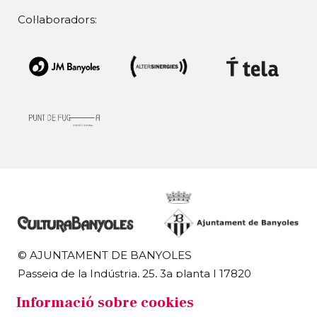
Col·laboradors:
© AJUNTAMENT DE BANYOLES
Passeig de la Indústria, 25, 3a planta | 17820
Banyoles
Informació sobre cookies
972 58 18 48 | 972 57 00 50