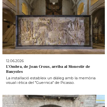
12.06.2026
L’Ombra, de Joan Crous, arriba al Monestir de
Banyoles
La instal·lació estableix un diàleg amb la memòria
visual i ètica del "Guernica" de Picasso.