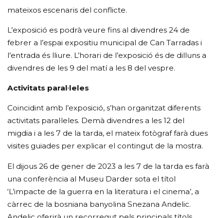
mateixos escenaris del conflicte.
L’exposició es podrà veure fins al divendres 24 de
febrer a l’espai expositiu municipal de Can Tarradas i
l’entrada és lliure. L’horari de l’exposició és de dilluns a
divendres de les 9 del matí a les 8 del vespre.
Activitats paral·leles
Coincidint amb l’exposició, s’han organitzat diferents
activitats paral·leles. Demà divendres a les 12 del
migdia i a les 7 de la tarda, el mateix fotògraf farà dues
visites guiades per explicar el contingut de la mostra.
El dijous 26 de gener de 2023 a les 7 de la tarda es farà
una conferència al Museu Darder sota el títol
‘L’impacte de la guerra en la literatura i el cinema’, a
càrrec de la bosniana banyolina Snezana Andelic.
Andelic oferirà un recorregut pels principals títols,