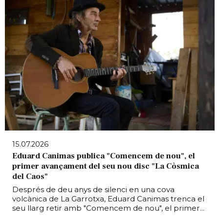
15.07.2026
Eduard Canimas publica "Comencem de nou", el
primer avançament del seu nou disc "La Còsmica
del Caos"
Després de deu anys de silenci en una cova
volcànica de La Garrotxa, Eduard Canimas trenca el
seu llarg retir amb "Comencem de nou", el primer...