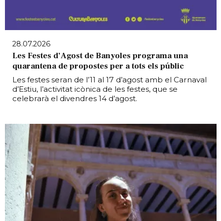
28.07.2026
Les Festes d’Agost de Banyoles programa una
quarantena de propostes per a tots els públic
Les festes seran de l’11 al 17 d’agost amb el Carnaval
d’Estiu, l’activitat icònica de les festes, que se
celebrarà el divendres 14 d’agost.