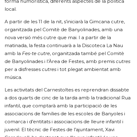
forma humorística, diferents aspectes de la política
local.
A partir de les 11 de la nit, s’iniciarà la Gimcana cutre,
organitzada pel Comitè de Banyolinades, amb una
nova versió més cutre que mai. I a partir de la
matinada, la festa continuarà a la Discoteca La Nau
amb la
Fes-te cutre
, organitzada també pel Comitè
de Banyolinades i l’Àrea de Festes, amb premis
cutres
per a disfresses
cutres
i tot plegat ambientat amb
música.
Les activitats del Carnestoltes es reprendran dissabte
a dos quarts de cinc de la tarda amb la tradicional Rua
infantil, que comptarà amb la participació de les
associacions de famílies de les escoles de Banyoles i
comarca i d’entitats i associacions de lleure infantil i
juvenil. El tècnic de Festes de l’ajuntament, Xavi