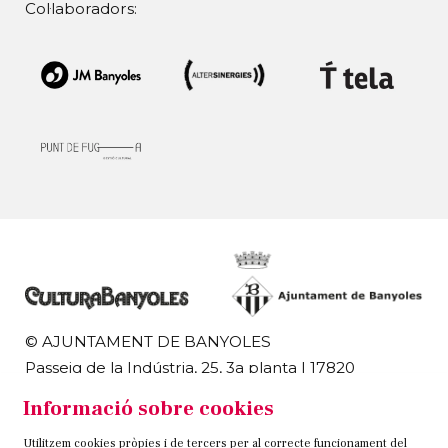
Col·laboradors:
© AJUNTAMENT DE BANYOLES
Passeig de la Indústria, 25, 3a planta | 17820
Banyoles
Informació sobre cookies
972 58 18 48 | 972 57 00 50
Utilitzem cookies pròpies i de tercers per al correcte funcionament del