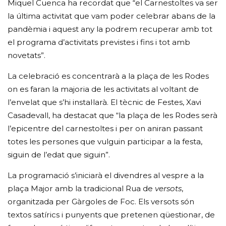
Miquel Cuenca ha recordat que “el Carnestoltes va ser
la última activitat que vam poder celebrar abans de la
pandèmia i aquest any la podrem recuperar amb tot
el programa d’activitats previstes i fins i tot amb
novetats”.
La celebració es concentrarà a la plaça de les Rodes
on es faran la majoria de les activitats al voltant de
l’envelat que s’hi instal·larà. El tècnic de Festes, Xavi
Casadevall, ha destacat que “la plaça de les Rodes serà
l’epicentre del carnestoltes i per on aniran passant
totes les persones que vulguin participar a la festa,
siguin de l’edat que siguin”.
La programació s’iniciarà el divendres al vespre a la
plaça Major amb la tradicional Rua de
versots
,
organitzada per Gàrgoles de Foc. Els versots són
textos satírics i punyents que pretenen qüestionar, de