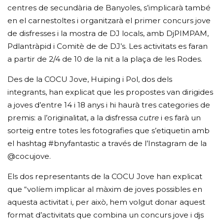
centres de secundària de Banyoles, s’implicarà també
en el carnestoltes i organitzarà el primer concurs jove
de disfresses i la mostra de DJ locals, amb DjPIMPAM,
Pdlantràpid i Comitè de de DJ’s. Les activitats es faran
a partir de 2/4 de 10 de la nit a la plaça de les Rodes.
Des de la COCU Jove, Huiping i Pol, dos dels
integrants, han explicat que les propostes van dirigides
a joves d’entre 14 i 18 anys i hi haurà tres categories de
premis: a l’originalitat, a la disfressa
cutre
i es farà un
sorteig entre totes les fotografies que s’etiquetin amb
el hashtag #bnyfantastic a través de l’Instagram de la
@cocujove.
Els dos representants de la COCU Jove han explicat
que “volíem implicar al màxim de joves possibles en
aquesta activitat i, per això, hem volgut donar aquest
format d’activitats que combina un concurs jove i djs