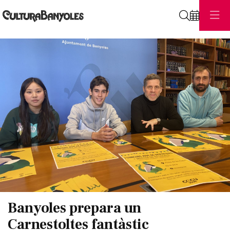
Cerca
Diapositiva 1 de 1
Banyoles prepara un
Carnestoltes fantàstic