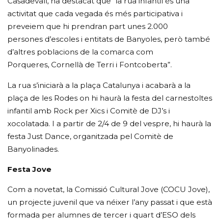
Casadevall, ha destacat que “la rua infantil és una
activitat que cada vegada és més participativa i
preveiem que hi prendran part unes 2.000
persones d’escoles i entitats de Banyoles, però també
d’altres poblacions de la comarca com
Porqueres, Cornellà de Terri i Fontcoberta”.
La rua s’iniciarà a la plaça Catalunya i acabarà a la
plaça de les Rodes on hi haurà la festa del carnestoltes
infantil amb Rock per Xics i Comitè de DJ’s i
xocolatada. I a partir de 2/4 de 9 del vespre, hi haurà la
festa Just Dance, organitzada pel Comitè de
Banyolinades.
Festa Jove
Com a novetat, la Comissió Cultural Jove (COCU Jove),
un projecte juvenil que va néixer l’any passat i que està
formada per alumnes de tercer i quart d’ESO dels