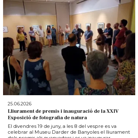
25.06.2026
Lliurament de premis i inauguració de la XXIV
Exposició de fotografia de natura
El divendres 19 de juny, a les 8 del vespre es va
celebrar al Museu Darder de Banyoles el lliurament
dels premis als guanyadors i es va inaugurar...