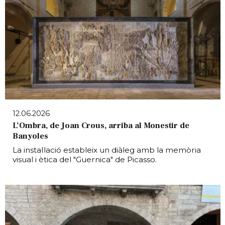
12.06.2026
L’Ombra, de Joan Crous, arriba al Monestir de
Banyoles
La instal·lació estableix un diàleg amb la memòria
visual i ètica del "Guernica" de Picasso.