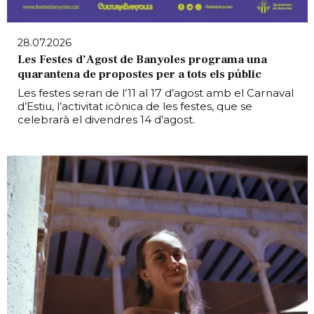
28.07.2026
Les Festes d’Agost de Banyoles programa una
quarantena de propostes per a tots els públic
Les festes seran de l’11 al 17 d’agost amb el Carnaval
d’Estiu, l’activitat icònica de les festes, que se
celebrarà el divendres 14 d’agost.