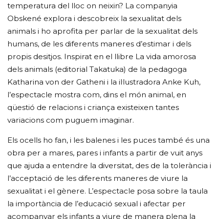
temperatura del lloc on neixin? La companyia
Obskené explora i descobreix la sexualitat dels
animals i ho aprofita per parlar de la sexualitat dels
humans, de les diferents maneres d’estimar i dels
propis desitjos. Inspirat en el llibre La vida amorosa
dels animals (editorial Takatuka) de la pedagoga
Katharina von der Gatheni i la il·lustradora Anke Kuh,
l’espectacle mostra com, dins el món animal, en
qüestió de relacions i criança existeixen tantes
variacions com puguem imaginar.
Els ocells ho fan, i les balenes i les puces també és una
obra per a mares, pares i infants a partir de vuit anys
que ajuda a entendre la diversitat, des de la tolerància i
l’acceptació de les diferents maneres de viure la
sexualitat i el gènere. L’espectacle posa sobre la taula
la importància de l’educació sexual i afectar per
acompanyar els infants a viure de manera plena la