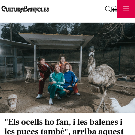
Cerca
Diapositiva 1 de 1
"Els ocells ho fan, i les balenes i
les puces també", arriba aquest