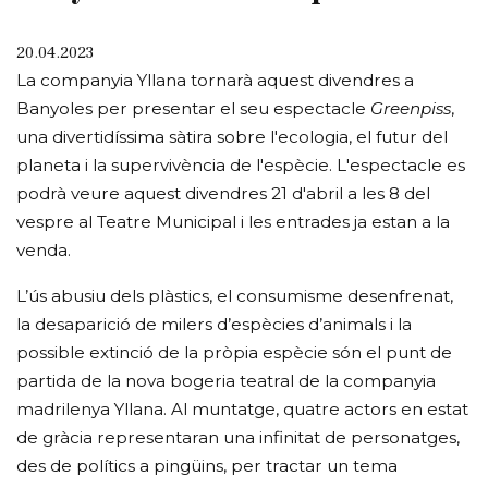
20.04.2023
La companyia Yllana tornarà aquest divendres a
Banyoles per presentar el seu espectacle
Greenpiss
,
una divertidíssima sàtira sobre l'ecologia, el futur del
planeta i la supervivència de l'espècie. L'espectacle es
podrà veure aquest divendres 21 d'abril a les 8 del
vespre al Teatre Municipal i les entrades ja estan a la
venda.
L’ús abusiu dels plàstics, el consumisme desenfrenat,
la desaparició de milers d’espècies d’animals i la
possible extinció de la pròpia espècie són el punt de
partida de la nova bogeria teatral de la companyia
madrilenya Yllana. Al muntatge, quatre actors en estat
de gràcia representaran una infinitat de personatges,
des de polítics a pingüins, per tractar un tema