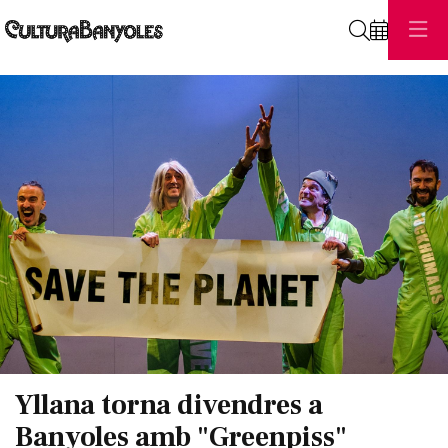
Cerca
Diapositiva 1 de 1
Yllana torna divendres a
Banyoles amb "Greenpiss"