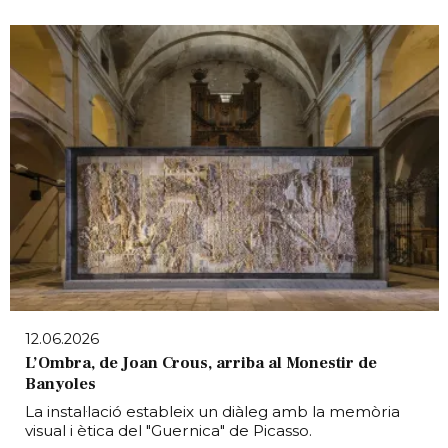
12.06.2026
L’Ombra, de Joan Crous, arriba al Monestir de
Banyoles
La instal·lació estableix un diàleg amb la memòria
visual i ètica del "Guernica" de Picasso.