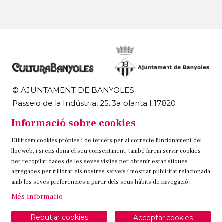
© AJUNTAMENT DE BANYOLES
Passeig de la Indústria, 25, 3a planta | 17820
Banyoles
Informació sobre cookies
972 58 18 48 | 972 57 00 50
Utilitzem cookies pròpies i de tercers per al correcte funcionament del
Sitemap
Avís Legal
Ús de Cookies
Contacteu
lloc web, i si ens dona el seu consentiment, també farem servir cookies
per recopilar dades de les seves visites per obtenir estadístiques
Link a instagram
Link a twitter
Link a facebook
agregades per millorar els nostres serveis i mostrar publicitat relacionada
amb les seves preferències a partir dels seus hàbits de navegació.
Més informació
Rebutjar cookies
Acceptar cookies