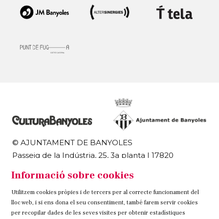
© AJUNTAMENT DE BANYOLES
Passeig de la Indústria, 25, 3a planta | 17820
Banyoles
Informació sobre cookies
972 58 18 48 | 972 57 00 50
Utilitzem cookies pròpies i de tercers per al correcte funcionament del
Sitemap
Avís Legal
Ús de Cookies
Contacteu
lloc web, i si ens dona el seu consentiment, també farem servir cookies
per recopilar dades de les seves visites per obtenir estadístiques