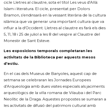
cicle Lletres al claustre, sota el títol Les veus d’Al·là:
Islam i literatura. El cicle, presentat per Dolors
Bramon, s’endinsarà en la vessant literària de la cultura
islàmica que va generar una important cultura que va
influir a la d’Occident. Lletres al claustre es farà els dies
5, 11, 18 i 25 de juliol a les 8 del vespre al Claustre del
Monestir de Sant Esteve.
Les exposicions temporals completaran les
activitats de la Biblioteca per aquests mesos
d’estiu.
En el cas dels Museus de Banyoles, aquest cap de
setmana se celebraran les Jornades Europees
d’Arqueologia amb dues visites especials als jaciments
arqueològics de la vil·la romana de Vilauba i del Parc
Neolític de la Draga. Aquestes propostes se sumaran a
les activitats de difusió del patrimoni cultural amb