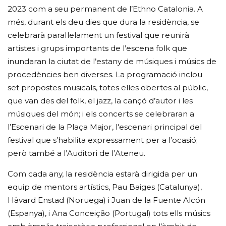
2023 com a seu permanent de l’Ethno Catalonia. A
més, durant els deu dies que dura la residència, se
celebrarà paral·lelament un festival que reunirà
artistes i grups importants de l’escena folk que
inundaran la ciutat de l’estany de músiques i músics de
procedències ben diverses. La programació inclou
set propostes musicals, totes elles obertes al públic,
que van des del folk, el jazz, la cançó d’autor i les
músiques del món; i els concerts se celebraran a
l’Escenari de la Plaça Major, l'escenari principal del
festival que s’habilita expressament per a l’ocasió;
però també a l’Auditori de l’Ateneu.
Com cada any, la residència estarà dirigida per un
equip de mentors artístics, Pau Baiges (Catalunya),
Håvard Enstad (Noruega) i Juan de la Fuente Alcón
(Espanya), i Ana Conceição (Portugal) tots ells músics