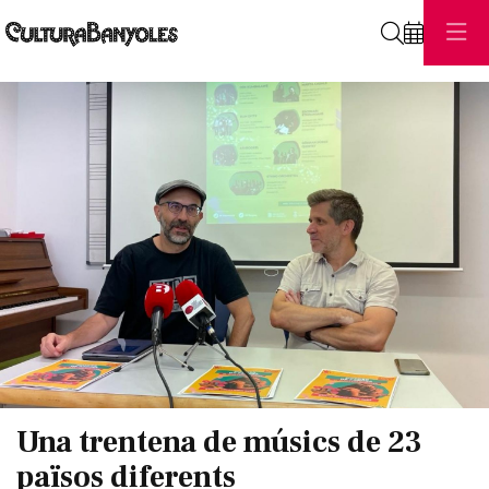
Cerca
Diapositiva 1 de 1
Una trentena de músics de 23
països diferents