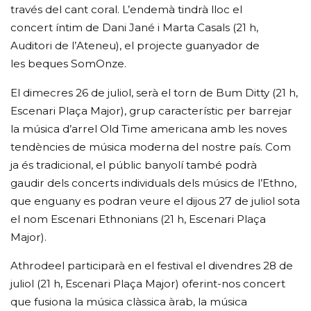
través del cant coral. L’endemà tindrà lloc el
concert íntim de Dani Jané i Marta Casals (21 h,
Auditori de l’Ateneu), el projecte guanyador de
les beques SomOnze.
El dimecres 26 de juliol, serà el torn de Bum Ditty (21 h,
Escenari Plaça Major), grup característic per barrejar
la música d’arrel Old Time americana amb les noves
tendències de música moderna del nostre país. Com
ja és tradicional, el públic banyolí també podrà
gaudir dels concerts individuals dels músics de l’Ethno,
que enguany es podran veure el dijous 27 de juliol sota
el nom Escenari Ethnonians (21 h, Escenari Plaça
Major).
Athrodeel participarà en el festival el divendres 28 de
juliol (21 h, Escenari Plaça Major) oferint-nos concert
que fusiona la música clàssica àrab, la música