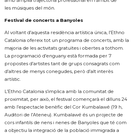
amb àmplia trajectòria professional en l’àmbit de
les músiques del món.
Festival de concerts a Banyoles
Al voltant d’aquesta residència artística única, l’Ethno
Catalonia ofereix tot un programa de concerts, amb la
majoria de les activitats gratuïtes i obertes a tothom.
La programació d’enguany està formada per 7
propostes d’artistes tant de grups consagrats com
d’altres de menys conegudes, però d’alt interès
artístic.
L’Ethno Catalonia s’implica amb la comunitat de
proximitat, per això, el festival començarà el dilluns 24
amb l’espectacle benèfic del Cor Kumbalawé (19 h,
Auditori de l’Ateneu). Kumbalawé és un projecte de
cors infantils de nens i nenes de Banyoles que té com
a objectiu la integració de la població immigrada a