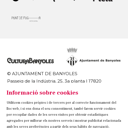
© AJUNTAMENT DE BANYOLES
Passeig de la Indústria, 25, 3a planta | 17820
Banyoles
Informació sobre cookies
972 58 18 48 | 972 57 00 50
Utilitzem cookies pròpies i de tercers per al correcte funcionament del
Sitemap
Avís Legal
Ús de Cookies
Contacteu
lloc web, i si ens dona el seu consentiment, també farem servir cookies
per recopilar dades de les seves visites per obtenir estadístiques
Link a instagram
Link a twitter
Link a facebook
agregades per millorar els nostres serveis i mostrar publicitat relacionada
amb les seves preferències a partir dels seus hàbits de navegació.