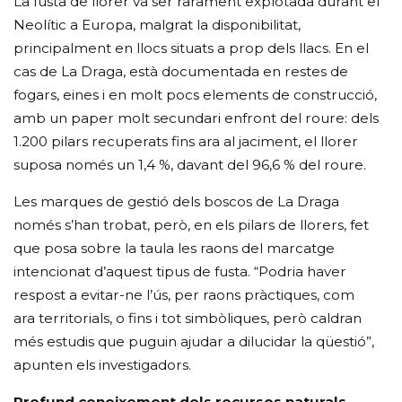
La fusta de llorer va ser rarament explotada durant el
Neolític a Europa, malgrat la disponibilitat,
principalment en llocs situats a prop dels llacs. En el
cas de La Draga, està documentada en restes de
fogars, eines i en molt pocs elements de construcció,
amb un paper molt secundari enfront del roure: dels
1.200 pilars recuperats fins ara al jaciment, el llorer
suposa només un 1,4 %, davant del 96,6 % del roure.
Les marques de gestió dels boscos de La Draga
només s’han trobat, però, en els pilars de llorers, fet
que posa sobre la taula les raons del marcatge
intencionat d’aquest tipus de fusta. “Podria haver
respost a evitar-ne l’ús, per raons pràctiques, com
ara territorials, o fins i tot simbòliques, però caldran
més estudis que puguin ajudar a dilucidar la qüestió”,
apunten els investigadors.
Profund coneixement dels recursos naturals