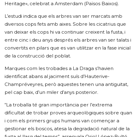
Heritage», celebrat a Amsterdam (Països Baixos).
L’estudi indica que els arbres van ser marcats amb
diversos cops fets amb aixes. Sobre les cicatrius que
van deixar els cops hi va continuar creixent la fusta, i
entre cinc i deu anys després els arbres van ser talats i
convertits en pilars que es van utilitzar en la fase inicial
de la construcció del poblat.
Marques com les trobades a La Draga s’havien
identificat abans al jaciment suís d’Hauterive-
Champréveyres, però aquestes tenen una antiguitat,
pel cap baix, d’un miler d’anys posterior.
“La troballa té gran importància per l’extrema
dificultat de trobar proves arqueològiques sobre quan
i com els primers grups humans van començar a
gestionar els boscos, atesa la degradació natural de la
fusta al llarg del temps”, assenyala Oriol López-Bultó,