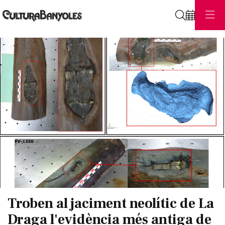
Cerca
Diapositiva 1 de 1
Troben al jaciment neolític de La
Draga l'evidència més antiga de