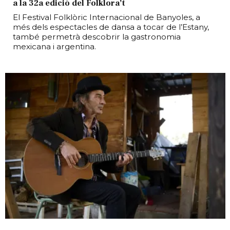
a la 32a edició del Folklora’t
El Festival Folklòric Internacional de Banyoles, a
més dels espectacles de dansa a tocar de l’Estany,
també permetrà descobrir la gastronomia
mexicana i argentina.