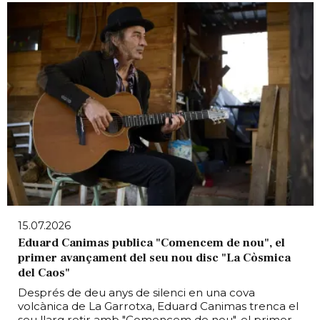
15.07.2026
Eduard Canimas publica "Comencem de nou", el
primer avançament del seu nou disc "La Còsmica
del Caos"
Després de deu anys de silenci en una cova
volcànica de La Garrotxa, Eduard Canimas trenca el
seu llarg retir amb "Comencem de nou", el primer...