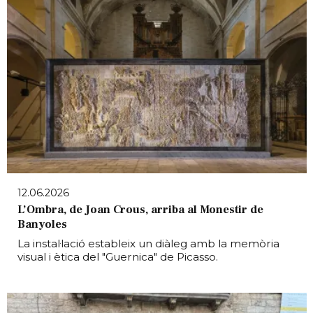
12.06.2026
L’Ombra, de Joan Crous, arriba al Monestir de
Banyoles
La instal·lació estableix un diàleg amb la memòria
visual i ètica del "Guernica" de Picasso.