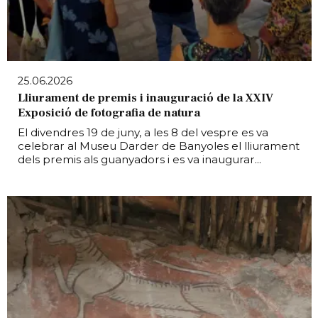
25.06.2026
Lliurament de premis i inauguració de la XXIV
Exposició de fotografia de natura
El divendres 19 de juny, a les 8 del vespre es va
celebrar al Museu Darder de Banyoles el lliurament
dels premis als guanyadors i es va inaugurar...