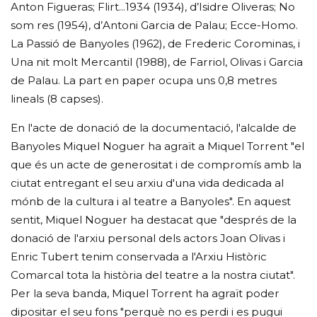
Anton Figueras; Flirt...1934 (1934), d’Isidre Oliveras; No
som res (1954), d’Antoni Garcia de Palau; Ecce-Homo.
La Passió de Banyoles (1962), de Frederic Corominas, i
Una nit molt Mercantil (1988), de Farriol, Olivas i Garcia
de Palau. La part en paper ocupa uns 0,8 metres
lineals (8 capses).
En l'acte de donació de la documentació, l'alcalde de
Banyoles Miquel Noguer ha agraït a Miquel Torrent "el
que és un acte de generositat i de compromís amb la
ciutat entregant el seu arxiu d'una vida dedicada al
mónb de la cultura i al teatre a Banyoles". En aquest
sentit, Miquel Noguer ha destacat que "després de la
donació de l'arxiu personal dels actors Joan Olivas i
Enric Tubert tenim conservada a l'Arxiu Històric
Comarcal tota la història del teatre a la nostra ciutat".
Per la seva banda, Miquel Torrent ha agraït poder
dipositar el seu fons "perquè no es perdi i es pugui