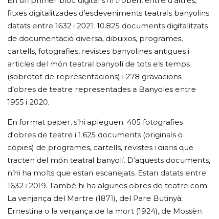
En un primer bloc digital s’hi troben, entre d’altres,
fitxes digitalitzades d’esdeveniments teatrals banyolins
datats entre 1632 i 2021; 10.825 documents digitalitzats
de documentació diversa, dibuixos, programes,
cartells, fotografies, revistes banyolines antigues i
articles del món teatral banyolí de tots els temps
(sobretot de representacions) i 278 gravacions
d’obres de teatre representades a Banyoles entre
1955 i 2020.
En format paper, s’hi apleguen: 405 fotografies
d'obres de teatre i 1.625 documents (originals o
còpies) de programes, cartells, revistes i diaris que
tracten del món teatral banyolí. D’aquests documents,
n’hi ha molts que estan escanejats. Estan datats entre
1632 i 2019. També hi ha algunes obres de teatre com:
La venjança del Martre (1871), del Pare Butinyà;
Ernestina o la venjança de la mort (1924), de Mossèn