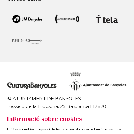
© AJUNTAMENT DE BANYOLES
Passeig de la Indústria, 25, 3a planta | 17820
Banyoles
Informació sobre cookies
972 58 18 48 | 972 57 00 50
Utilitzem cookies pròpies i de tercers per al correcte funcionament del
Sitemap
Avís Legal
Ús de Cookies
Contacteu