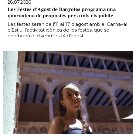
28.07.2026
Les Festes d’Agost de Banyoles programa una
quarantena de propostes per a tots els públic
Les festes seran de l’11 al 17 d’agost amb el Carnaval
d’Estiu, l’activitat icònica de les festes, que se
celebrarà el divendres 14 d’agost.