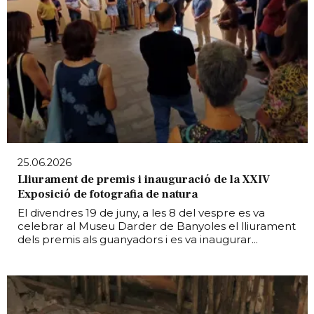
25.06.2026
Lliurament de premis i inauguració de la XXIV
Exposició de fotografia de natura
El divendres 19 de juny, a les 8 del vespre es va
celebrar al Museu Darder de Banyoles el lliurament
dels premis als guanyadors i es va inaugurar...