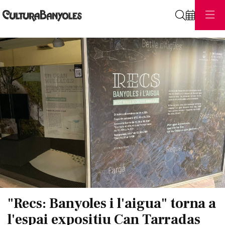
Cerca
Diapositiva 1 de 1
"Recs: Banyoles i l'aigua" torna a
l'espai expositiu Can Tarradas