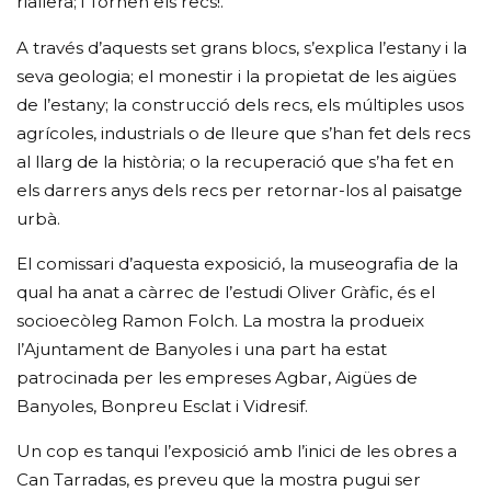
riallera; i Tornen els recs!.
A través d’aquests set grans blocs, s’explica l’estany i la
seva geologia; el monestir i la propietat de les aigües
de l’estany; la construcció dels recs, els múltiples usos
agrícoles, industrials o de lleure que s’han fet dels recs
al llarg de la història; o la recuperació que s’ha fet en
els darrers anys dels recs per retornar-los al paisatge
urbà.
El comissari d’aquesta exposició, la museografia de la
qual ha anat a càrrec de l’estudi Oliver Gràfic, és el
socioecòleg Ramon Folch. La mostra la produeix
l’Ajuntament de Banyoles i una part ha estat
patrocinada per les empreses Agbar, Aigües de
Banyoles, Bonpreu Esclat i Vidresif.
Un cop es tanqui l’exposició amb l’inici de les obres a
Can Tarradas, es preveu que la mostra pugui ser