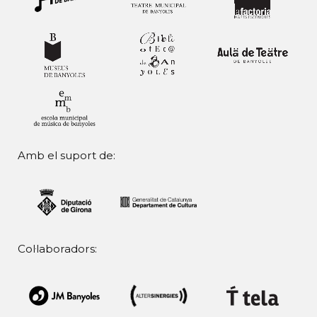
Amb el suport de:
Col·laboradors: