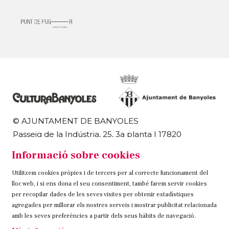
© AJUNTAMENT DE BANYOLES
Passeig de la Indústria, 25, 3a planta | 17820
Banyoles
Informació sobre cookies
972 58 18 48 | 972 57 00 50
Utilitzem cookies pròpies i de tercers per al correcte funcionament del
Sitemap
Avís Legal
Ús de Cookies
Contacteu
lloc web, i si ens dona el seu consentiment, també farem servir cookies
per recopilar dades de les seves visites per obtenir estadístiques
Link a instagram
Link a twitter
Link a facebook
agregades per millorar els nostres serveis i mostrar publicitat relacionada
amb les seves preferències a partir dels seus hàbits de navegació.