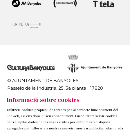
© AJUNTAMENT DE BANYOLES
Passeig de la Indústria, 25, 3a planta | 17820
Banyoles
Informació sobre cookies
972 58 18 48 | 972 57 00 50
Utilitzem cookies pròpies i de tercers per al correcte funcionament del
Sitemap
Avís Legal
Ús de Cookies
Contacteu
lloc web, i si ens dona el seu consentiment, també farem servir cookies
per recopilar dades de les seves visites per obtenir estadístiques
Link a instagram
Link a twitter
Link a facebook
agregades per millorar els nostres serveis i mostrar publicitat relacionada