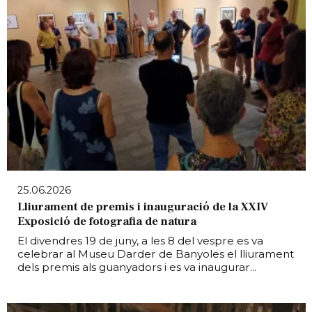
25.06.2026
Lliurament de premis i inauguració de la XXIV
Exposició de fotografia de natura
El divendres 19 de juny, a les 8 del vespre es va
celebrar al Museu Darder de Banyoles el lliurament
dels premis als guanyadors i es va inaugurar...