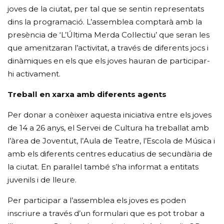
joves de la ciutat, per tal que se sentin representats
dins la programació. L’assemblea comptarà amb la
presència de ‘L’Última Merda Col·lectiu’ que seran les
que amenitzaran l’activitat, a través de diferents jocs i
dinàmiques en els que els joves hauran de participar-
hi activament.
Treball en xarxa amb diferents agents
Per donar a conèixer aquesta iniciativa entre els joves
de 14 a 26 anys, el Servei de Cultura ha treballat amb
l’àrea de Joventut, l’Aula de Teatre, l’Escola de Música i
amb els diferents centres educatius de secundària de
la ciutat. En paral·lel també s’ha informat a entitats
juvenils i de lleure.
Per participar a l’assemblea els joves es poden
inscriure a través d’un formulari que es pot trobar a