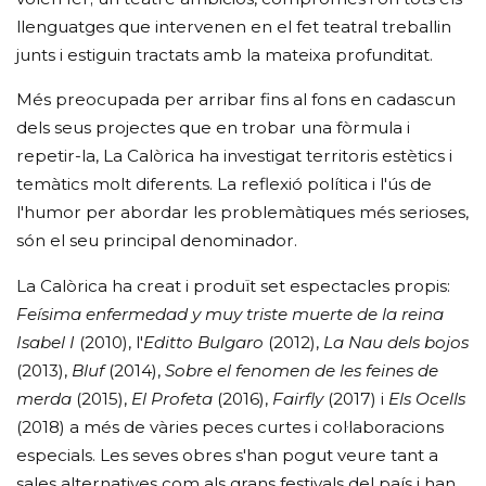
llenguatges que intervenen en el fet teatral treballin
junts i estiguin tractats amb la mateixa profunditat.
Més preocupada per arribar fins al fons en cadascun
dels seus projectes que en trobar una fòrmula i
repetir-la, La Calòrica ha investigat territoris estètics i
temàtics molt diferents. La reflexió política i l'ús de
l'humor per abordar les problemàtiques més serioses,
són el seu principal denominador.
La Calòrica ha creat i produït set espectacles propis:
Feísima enfermedad y muy triste muerte de la reina
Isabel I
(2010), l'
Editto Bulgaro
(2012),
La Nau dels bojos
(2013),
Bluf
(2014),
Sobre el fenomen de les feines de
merda
(2015),
El Profeta
(2016),
Fairfly
(2017) i
Els Ocells
(2018) a més de vàries peces curtes i col·laboracions
especials. Les seves obres s'han pogut veure tant a
sales alternatives com als grans festivals del país i han