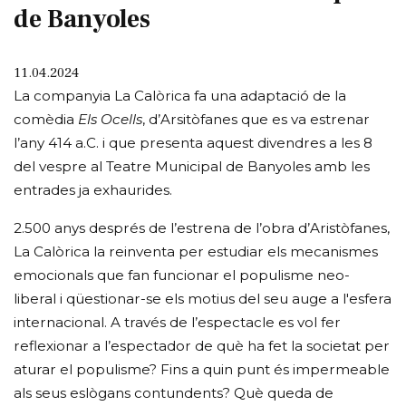
de Banyoles
11.04.2024
La companyia La Calòrica fa una adaptació de la
comèdia
Els Ocells
, d’Arsitòfanes que es va estrenar
l’any 414 a.C. i que presenta aquest divendres a les 8
del vespre al Teatre Municipal de Banyoles amb les
entrades ja exhaurides.
2.500 anys després de l’estrena de l’obra d’Aristòfanes,
La Calòrica la reinventa per estudiar els mecanismes
emocionals que fan funcionar el populisme neo-
liberal i qüestionar-se els motius del seu auge a l'esfera
internacional. A través de l’espectacle es vol fer
reflexionar a l’espectador de què ha fet la societat per
aturar el populisme? Fins a quin punt és impermeable
als seus eslògans contundents? Què queda de