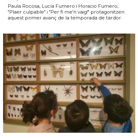
Paula Rocosa, Lucía Fumero i Horacio Fumero,
"Plaer culpable" i "Per fi me'n vaig!" protagonitzen
aquest primer avanç de la temporada de tardor.