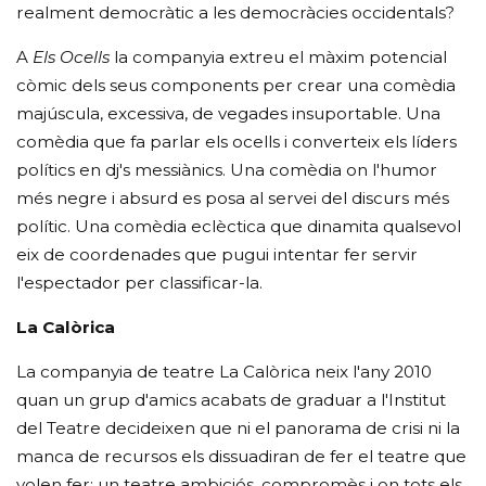
realment democràtic a les democràcies occidentals?
A
Els Ocells
la companyia extreu el màxim potencial
còmic dels seus components per crear una comèdia
majúscula, excessiva, de vegades insuportable. Una
comèdia que fa parlar els ocells i converteix els líders
polítics en dj's messiànics. Una comèdia on l'humor
més negre i absurd es posa al servei del discurs més
polític. Una comèdia eclèctica que dinamita qualsevol
eix de coordenades que pugui intentar fer servir
l'espectador per classificar-la.
La Calòrica
La companyia de teatre La Calòrica neix l'any 2010
quan un grup d'amics acabats de graduar a l'Institut
del Teatre decideixen que ni el panorama de crisi ni la
manca de recursos els dissuadiran de fer el teatre que
volen fer; un teatre ambiciós, compromès i on tots els