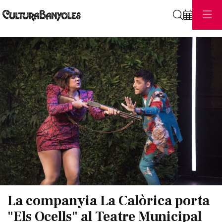
Cerca
Diapositiva 1 de 1
La companyia La Calòrica porta
"Els Ocells" al Teatre Municipal