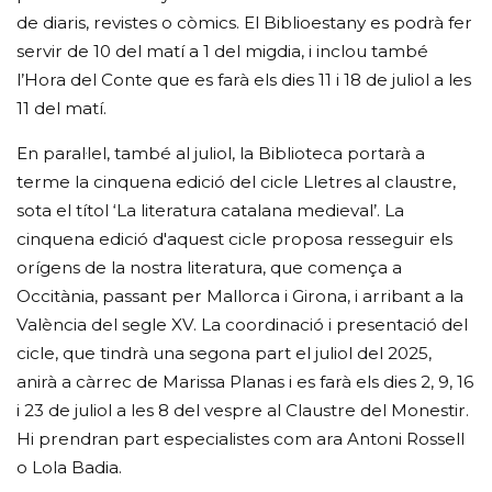
de diaris, revistes o còmics. El Biblioestany es podrà fer
servir de 10 del matí a 1 del migdia, i inclou també
l’Hora del Conte que es farà els dies 11 i 18 de juliol a les
11 del matí.
En paral·lel, també al juliol, la Biblioteca portarà a
terme la cinquena edició del cicle Lletres al claustre,
sota el títol ‘La literatura catalana medieval’. La
cinquena edició d'aquest cicle proposa resseguir els
orígens de la nostra literatura, que comença a
Occitània, passant per Mallorca i Girona, i arribant a la
València del segle XV. La coordinació i presentació del
cicle, que tindrà una segona part el juliol del 2025,
anirà a càrrec de Marissa Planas i es farà els dies 2, 9, 16
i 23 de juliol a les 8 del vespre al Claustre del Monestir.
Hi prendran part especialistes com ara Antoni Rossell
o Lola Badia.