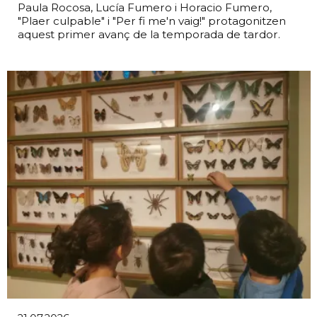
Paula Rocosa, Lucía Fumero i Horacio Fumero,
"Plaer culpable" i "Per fi me'n vaig!" protagonitzen
aquest primer avanç de la temporada de tardor.