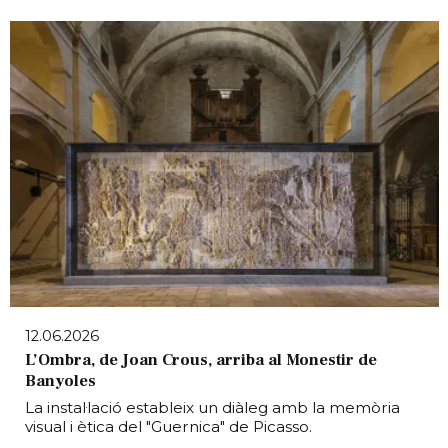
12.06.2026
L’Ombra, de Joan Crous, arriba al Monestir de
Banyoles
La instal·lació estableix un diàleg amb la memòria
visual i ètica del "Guernica" de Picasso.