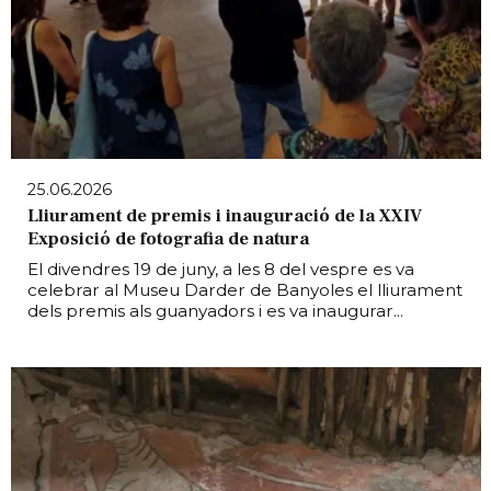
25.06.2026
Lliurament de premis i inauguració de la XXIV
Exposició de fotografia de natura
El divendres 19 de juny, a les 8 del vespre es va
celebrar al Museu Darder de Banyoles el lliurament
dels premis als guanyadors i es va inaugurar...