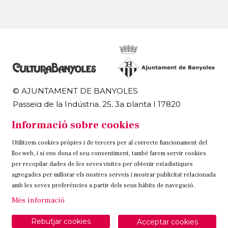
© AJUNTAMENT DE BANYOLES
Passeig de la Indústria, 25, 3a planta | 17820
Banyoles
Informació sobre cookies
972 58 18 48 | 972 57 00 50
Utilitzem cookies pròpies i de tercers per al correcte funcionament del
Sitemap
Avís Legal
Ús de Cookies
Contacteu
lloc web, i si ens dona el seu consentiment, també farem servir cookies
per recopilar dades de les seves visites per obtenir estadístiques
Link a instagram
Link a twitter
Link a facebook
agregades per millorar els nostres serveis i mostrar publicitat relacionada
amb les seves preferències a partir dels seus hàbits de navegació.
Més informació
Rebutjar cookies
Acceptar cookies