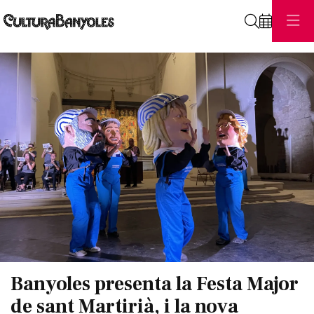
Cerca
Diapositiva 1 de 1
Banyoles presenta la Festa Major
de sant Martirià, i la nova