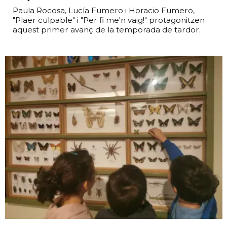
Paula Rocosa, Lucía Fumero i Horacio Fumero,
"Plaer culpable" i "Per fi me'n vaig!" protagonitzen
aquest primer avanç de la temporada de tardor.