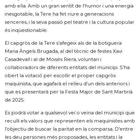
amb ella. Amb un gran sentit de l'humor i una energia
inesgotable, la Tere ha fet riure a generacions
senceres, i la seva passió pel teatre i la cultura popular
és inqüestionable.
El capgròs de la Tere s’afegeix als de la botiguera
Maria Àngels Brugada, al del tècnic de festes Xavi
Casadevall i al de Moisès Riera, voluntari i
col·laboradors de diferents entitats del municipi. S’ha
obert la votació per escollir el proper capgròs
maquinista, que agafarà el relleu d’un dels anteriors i
que es presentarà per la Festa Major de Sant Martirià
de 2025.
Es podrà votar a qualsevol veí o veïna del municipi que
reculli els valors que representen els maquinistes amb
l’objectiu de buscar la paritat en la comparsa. D’entre
les deu persones més proposades, les entitats i la