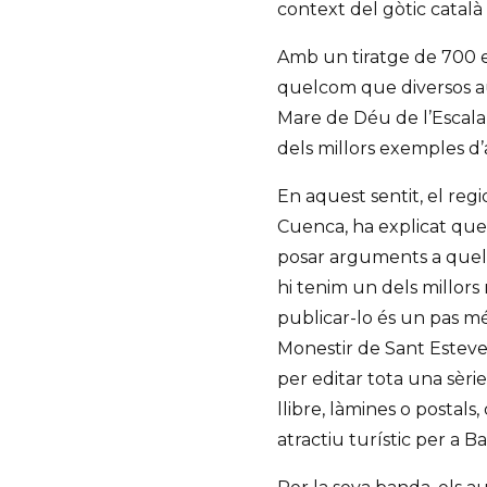
context del gòtic català
Amb un tiratge de 700 e
quelcom que diversos au
Mare de Déu de l’Escala 
dels millors exemples d’
En aquest sentit, el reg
Cuenca, ha explicat que
posar arguments a quel
hi tenim un dels millors 
publicar-lo és un pas mé
Monestir de Sant Esteve
per editar tota una sèr
llibre, làmines o postal
atractiu turístic per a B