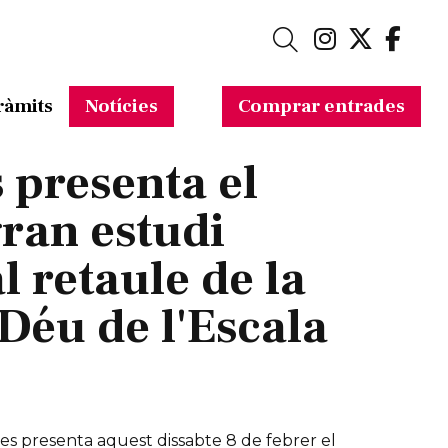
Link a in
Link a 
Link
Cerca
ràmits
Notícies
Comprar entrades
 presenta el
ran estudi
l retaule de la
Déu de l'Escala
s presenta aquest dissabte 8 de febrer el