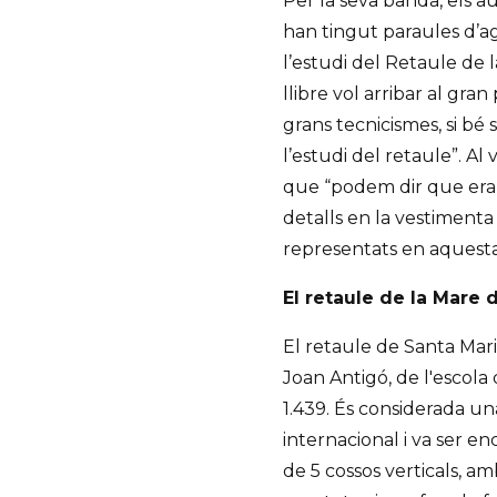
Per la seva banda, els au
han tingut paraules d’ag
l’estudi del Retaule de 
llibre vol arribar al gr
grans tecnicismes, si bé 
l’estudi del retaule”. Al
que “podem dir que era u
detalls en la vestimenta
representats en aquesta
El retaule de la Mare 
El retaule de Santa Mari
Joan Antigó, de l'escola d
1.439. És considerada una
internacional i va ser en
de 5 cossos verticals, a