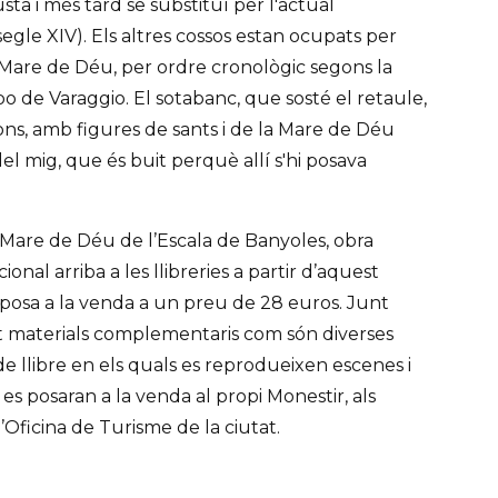
ta i més tard se substituí per l'actual
segle XIV). Els altres cossos estan ocupats per
 Mare de Déu, per ordre cronològic segons la
 de Varaggio. El sotabanc, que sosté el retaule,
ons, amb figures de sants i de la Mare de Déu
el mig, que és buit perquè allí s'hi posava
la Mare de Déu de l’Escala de Banyoles, obra
onal arriba a les llibreries a partir d’aquest
s posa a la venda a un preu de 28 euros. Junt
tat materials complementaris com són diverses
de llibre en els quals es reprodueixen escenes i
 es posaran a la venda al propi Monestir, als
’Oficina de Turisme de la ciutat.