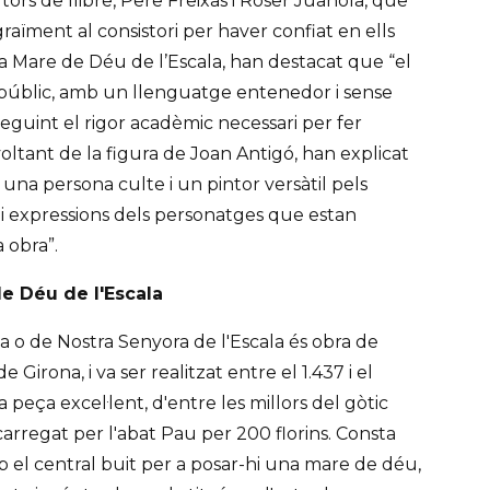
tors de llibre, Pere Freixas i Roser Juanola, que
raïment al consistori per haver confiat en ells
la Mare de Déu de l’Escala, han destacat que “el
an públic, amb un llenguatge entenedor i sense
seguint el rigor acadèmic necessari per fer
 voltant de la figura de Joan Antigó, han explicat
na persona culte i un pintor versàtil pels
 i expressions dels personatges que estan
 obra”.
de Déu de l'Escala
a o de Nostra Senyora de l'Escala és obra de
e Girona, i va ser realitzat entre el 1.437 i el
 peça excel·lent, d'entre les millors del gòtic
carregat per l'abat Pau per 200 florins. Consta
mb el central buit per a posar-hi una mare de déu,