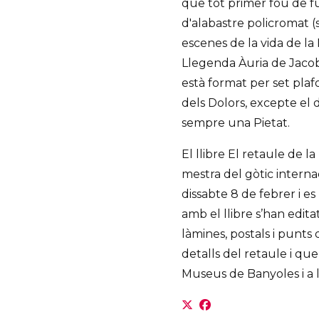
que tot primer fou de fus
d'alabastre policromat (
escenes de la vida de la
Llegenda Àuria de Jacobo
està format per set plaf
dels Dolors, excepte el d
sempre una Pietat.
El llibre El retaule de 
mestra del gòtic internaci
dissabte 8 de febrer i e
amb el llibre s’han edi
làmines, postals i punts 
detalls del retaule i que
Museus de Banyoles i a l