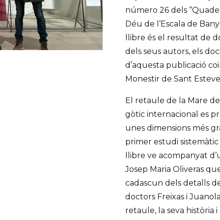
número 26 dels “Quadern
Déu de l’Escala de Banyo
llibre és el resultat de 
dels seus autors, els do
d’aquesta publicació coi
Monestir de Sant Esteve
El retaule de la Mare de
gòtic internacional es p
unes dimensions més grans
primer estudi sistemàtic
llibre ve acompanyat d’
Josep Maria Oliveras qu
cadascun dels detalls del
doctors Freixas i Juano
retaule, la seva història 