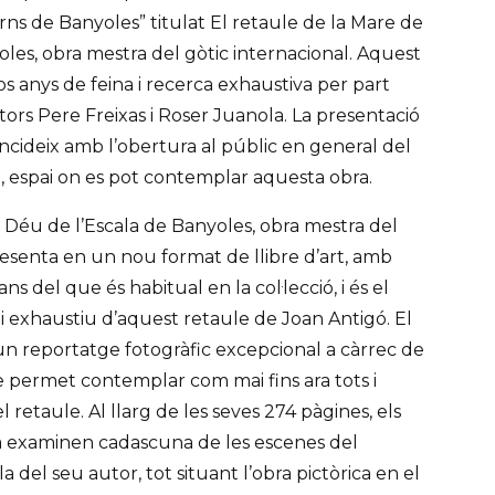
s de Banyoles” titulat El retaule de la Mare de
les, obra mestra del gòtic internacional. Aquest
dos anys de feina i recerca exhaustiva per part
ctors Pere Freixas i Roser Juanola. La presentació
ncideix amb l’obertura al públic en general del
, espai on es pot contemplar aquesta obra.
 Déu de l’Escala de Banyoles, obra mestra del
resenta en un nou format de llibre d’art, amb
 del que és habitual en la col·lecció, i és el
 i exhaustiu d’aquest retaule de Joan Antigó. El
un reportatge fotogràfic excepcional a càrrec de
e permet contemplar com mai fins ara tots i
 retaule. Al llarg de les seves 274 pàgines, els
la examinen cadascuna de les escenes del
i la del seu autor, tot situant l’obra pictòrica en el