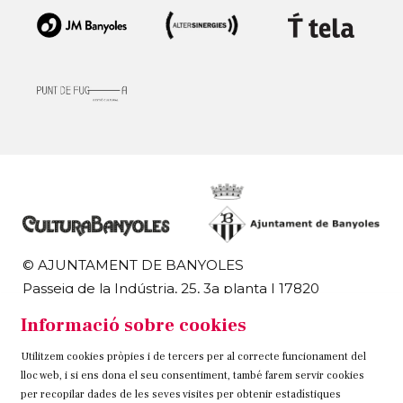
© AJUNTAMENT DE BANYOLES
Passeig de la Indústria, 25, 3a planta | 17820
Banyoles
Informació sobre cookies
972 58 18 48 | 972 57 00 50
Utilitzem cookies pròpies i de tercers per al correcte funcionament del
Sitemap
Avís Legal
Ús de Cookies
Contacteu
lloc web, i si ens dona el seu consentiment, també farem servir cookies
per recopilar dades de les seves visites per obtenir estadístiques