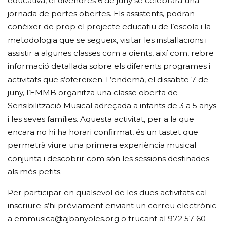
educativa, el divendres 6 de juny se celebrarà una
jornada de portes obertes. Els assistents, podran
conèixer de prop el projecte educatiu de l’escola i la
metodologia que se segueix, visitar les instal·lacions i
assistir a algunes classes com a oients, així com, rebre
informació detallada sobre els diferents programes i
activitats que s’ofereixen. L’endemà, el dissabte 7 de
juny, l’EMMB organitza una classe oberta de
Sensibilització Musical adreçada a infants de 3 a 5 anys
i les seves famílies. Aquesta activitat, per a la que
encara no hi ha horari confirmat, és un tastet que
permetrà viure una primera experiència musical
conjunta i descobrir com són les sessions destinades
als més petits.
Per participar en qualsevol de les dues activitats cal
inscriure-s’hi prèviament enviant un correu electrònic
a emmusica@ajbanyoles.org o trucant al 972 57 60