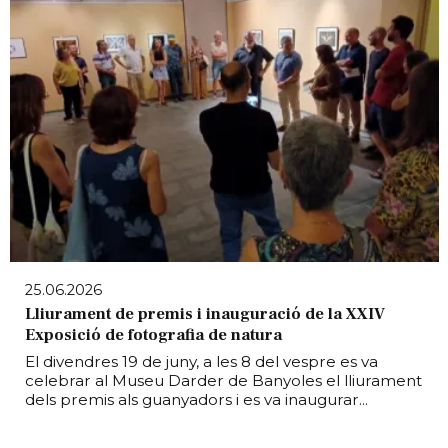
25.06.2026
Lliurament de premis i inauguració de la XXIV
Exposició de fotografia de natura
El divendres 19 de juny, a les 8 del vespre es va
celebrar al Museu Darder de Banyoles el lliurament
dels premis als guanyadors i es va inaugurar...