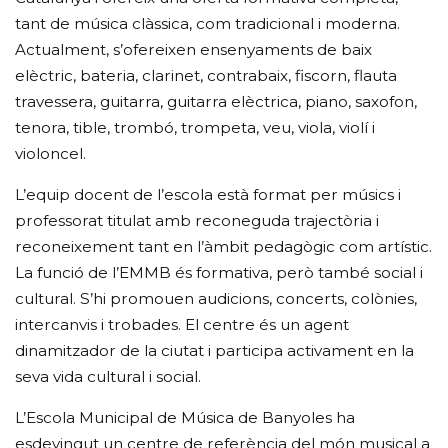
tant de música clàssica, com tradicional i moderna.
Actualment, s’ofereixen ensenyaments de baix
elèctric, bateria, clarinet, contrabaix, fiscorn, flauta
travessera, guitarra, guitarra elèctrica, piano, saxofon,
tenora, tible, trombó, trompeta, veu, viola, violí i
violoncel.
L’equip docent de l’escola està format per músics i
professorat titulat amb reconeguda trajectòria i
reconeixement tant en l’àmbit pedagògic com artístic.
La funció de l’EMMB és formativa, però també social i
cultural. S’hi promouen audicions, concerts, colònies,
intercanvis i trobades. El centre és un agent
dinamitzador de la ciutat i participa activament en la
seva vida cultural i social.
L’Escola Municipal de Música de Banyoles ha
esdevingut un centre de referència del món musical a